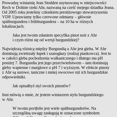
Prowadzę winiarnię Jean Stodden usytuowaną w miejscowości
Rech w Dolinie rzeki Ahr, nazwaną na cześć mojego dziadka Jeana.
Od 2005 roku jesteśmy członkiem prestiżowego stowarzyszenia
VDP. Uprawiamy tylko czerwone odmiany – głównie
spätburgundera i frühburgundera – na 10 ha w różnych
lokalizacjach.
Jaka jest twoim zdaniem specyfika pinot noir z Ahr
i czym różni się od wersji burgundzkiej?
Największą różnicą między Burgundią a Ahr jest gleba. W Ahr
dominują zwietrzały łupek i szarogłazy (rodzaj piaskowca). Jest to
w całości gleba pochodzenia wulkanicznego i dlatego ma pH
poniżej 7. Burgundia jest jego przeciwieństwem – tam dominują
gleby wapienne i marglowe o pH 7 i wyższym. W efekcie pinoty
z Ahr są surowe, taniczne i mniej owocowe niż ich burgundzkie
odpowiedniki.
Jak opisałbyś styl swoich pinotów?
Inni mówią o mnie, że jestem winiarzem stylu burgundzkiego
w Ahr.
W twoim
portfolio
jest wiele spätburgunderów. Na
szczególną uwagę zasługują te oznaczone symbolem