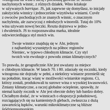
nachylonych winnic, z różnych działek. Wino leżakuje
w używanych
barrique
. JS, jak zapewne się domyślasz, to inicjały
założyciela winnicy i jednocześnie wizytówka winiarni. Cuvée
z owoców pochodzących ze znanych winnic, o znacznym
nachyleniu, ale zazwyczaj z młodszych winorośli. Tutaj do 10%
wina używam nowej beczki. Reszta dojrzewa w jedno-
i dwuletnich. JS to rozpoznawalna marka, idealnie
odzwierciedlająca styl moich win.
Twoje winnice znajdują się w Ahr, jednym
z najbardziej wysuniętych na północ regionów
Niemiec, w typowo chłodnym klimacie. Czy styl
twoich win ewoluuje z powodu zmian klimatycznych?
To prawda, że geograficznie Ahr jest uważany za miejsce
o chłodnym klimacie. W latach 70. i 80. zdarzały się roczniki, kiedy
winogrona nie dojrzały w pełni, a niektórzy winiarze przenieśli się
na południe, tracąc wiarę w możliwości winiarskie regionu. Ci,
którzy zostali, produkowali tu surowe wina o wysokiej kwasowości.
Zmiany klimatyczne, a raczej globalne ocieplenie, sprawiły, że
niemal każdy rocznik w Ahr jest obecnie dobry lub bardzo dobry.
Chciałbym dodać, że w winnicach o ekspozycji południowej,
rozciągających się na kamienistych glebach, zwłaszcza z dużą
zawartością łupków, warunki mikroklimatyczne są bliższe
śródziemnomorskim.