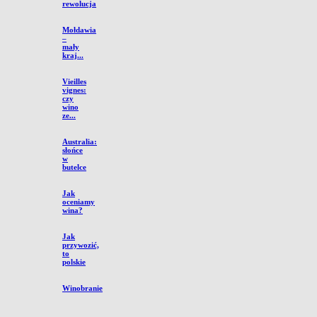
rewolucja
Mołdawia
–
mały
kraj...
Vieilles
vignes:
czy
wino
ze...
Australia:
słońce
w
butelce
Jak
oceniamy
wina?
Jak
przywozić,
to
polskie
Winobranie