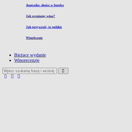
Australia: słońce w butelce
Jak oceniamy wina?
Jak przywozić, to polskie
Winobranie
Bieżące wydanie
Winorecenzje