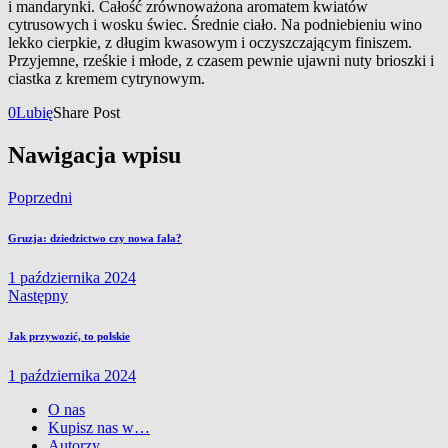
i mandarynki. Całość zrównoważona aromatem kwiatów
cytrusowych i wosku świec. Średnie ciało. Na podniebieniu wino
lekko cierpkie, z długim kwasowym i oczyszczającym finiszem.
Przyjemne, rześkie i młode, z czasem pewnie ujawni nuty brioszki i
ciastka z kremem cytrynowym.
0
Lubię
Share Post
Nawigacja wpisu
Poprzedni
Gruzja: dziedzictwo czy nowa fala?
1 października 2024
Następny
Jak przywozić, to polskie
1 października 2024
O nas
Kupisz nas w…
Autorzy