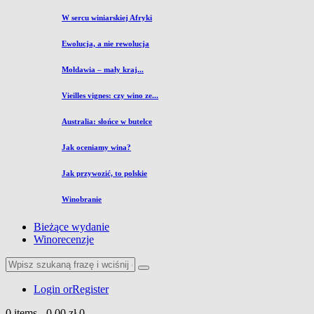
W sercu winiarskiej Afryki
Ewolucja, a nie rewolucja
Mołdawia – mały kraj...
Vieilles vignes: czy wino ze...
Australia: słońce w butelce
Jak oceniamy wina?
Jak przywozić, to polskie
Winobranie
Bieżące wydanie
Winorecenzje
Login or
Register
0 items
-
0,00 zł
0