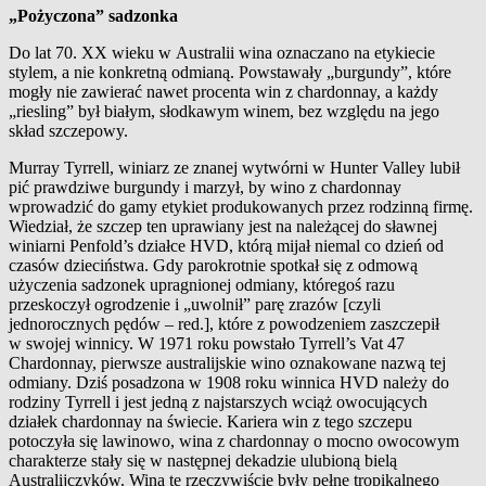
„Pożyczona” sadzonka
Do lat 70. XX wieku w Australii wina oznaczano na etykiecie
stylem,
a nie konkretną odmianą. Powstawały „burgundy”, które
mogły nie za
wierać nawet procenta win z chardonnay, a każdy
„riesling” był białym,
słodkawym winem, bez względu na jego
skład szczepowy.
Murray Tyrrell, winiarz ze znanej wytwórni w Hunter Valley lubił
pić prawdziwe burgundy i marzył, by wino z chardonnay
wprowadzić do gamy etykiet produkowanych przez rodzinną firmę.
Wiedział, że szczep ten uprawiany jest na należącej do sławnej
winiarni Penfold’s działce HVD, którą mijał niemal co dzień od
czasów dzieciństwa. Gdy parokrotnie spotkał się z odmową
użyczenia sadzonek upragnionej odmiany, któregoś razu
przeskoczył ogrodzenie i „uwolnił” parę zrazów [czyli
jednorocznych pędów – red.], które z powodzeniem zaszczepił
w swojej winnicy. W 1971 roku powstało Tyrrell’s Vat 47
Chardonnay, pierwsze australijskie wino oznakowane nazwą tej
odmiany. Dziś posadzona w 1908 roku winnica HVD należy do
rodziny Tyrrell i jest jedną z najstarszych wciąż owocujących
działek chardonnay na świecie. Kariera win z tego szczepu
potoczyła się lawinowo, wina z chardonnay o mocno owocowym
charakterze stały się w następnej dekadzie ulubioną bielą
Australijczyków. Wina te rzeczywiście były pełne tropikalnego