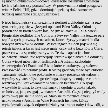
są mocno cytrusowo-owocowe, okraszone roślinnym aromatem
kwiatu jaśminu czy pomarańczy. W porównaniu z nimi posągowe
wina z Polish Hill, gdzie dominuje łupek, są dużo surowsze,
bardziej mineralne i długodystansowe.
Nieco łagodniejszy styl prezentują rieslingi z chłodniejszej, a przy
tym cechującej się większymi opadami Eden Valley. Odmianę
posadzono tu bardzo wcześnie, bo już w latach 40. XIX wieku.
Pionierskie siedlisko The Contour z Pewsey Valley ma jeszcze parę
rzędów tych pierwszych nasadzeń, które użyczyły materiału dla
nowych krzewów w dolinie. W rieslingach z Eden pojawia się
rejestr jabłka, a kwas jest nieco mniej ostry niż u kuzynów z Clare,
przez co wina są mniej asertywne. Te dwie apelacje, choć
najbardziej znane, nie wyczerpują
terroir
wspaniałych dla odmiany.
Coraz więcej mówi się o rieslingach z Australii Zachodniej,
w szczególności Frankland River, które charakteryzują stalowa
kwasowość i mineralny profil. Kolejną gwiazdą może być chłodna
Tasmania, gdzie nowe pokolenie winiarzy poszerza utrwalony i
wyraźny styl australijskiego rieslinga, eksperymentując z cukrem
resztkowym i leżakowaniem w wielkich beczkach. Co spaja
wszystkie te wina, to czystość smaku i ogólnie wysoka jakość
techniczna, jaką osiągają winiarze z Australii. Częstej niegdyś wady
petrolowej już się nie spotyka. Stało się to możliwe dzięki
naukowcom z Australian Wine Research Institute, którzy
wyizolowali związek odpowiedzialny za aromat nafty i dowiedli, że