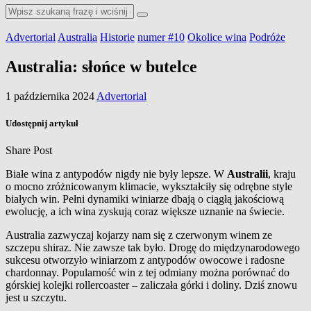
Advertorial
Australia
Historie
numer #10
Okolice wina
Podróże
Australia: słońce w butelce
1 października 2024
Advertorial
Udostępnij artykuł
Share Post
Białe wina z antypodów nigdy nie były lepsze. W
Australii
, kraju
o mocno zróżnicowanym klimacie, wykształciły się odrębne style
białych win. Pełni dynamiki winiarze dbają o ciągłą jakościową
ewolucję, a ich wina zyskują coraz większe uznanie na świecie.
Australia zazwyczaj kojarzy nam się z czerwonym winem ze
szczepu shiraz. Nie zawsze tak było. Drogę do międzynarodowego
sukcesu otworzyło winiarzom z antypodów owocowe i radosne
chardonnay. Popularność win z tej odmiany można porównać do
górskiej kolejki rollercoaster – zaliczała górki i doliny. Dziś znowu
jest u szczytu.