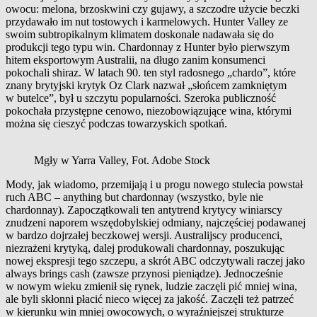
owocu: melona, brzoskwini czy gujawy, a szczodre użycie beczki
przydawało im nut tostowych i karmelowych. Hunter Valley ze
swoim subtropikalnym klimatem doskonale nadawała się do
produkcji tego typu win. Chardonnay z Hunter było pierwszym
hitem eksportowym Australii, na długo zanim konsumenci
pokochali shiraz. W latach 90. ten styl radosnego „chardo”, które
znany brytyjski krytyk Oz Clark nazwał „słońcem zamkniętym
w butelce”, był u szczytu popularności. Szeroka publiczność
pokochała przystępne cenowo, niezobowiązujące wina, którymi
można się cieszyć podczas towarzyskich spotkań.
Mgły w Yarra Valley, Fot. Adobe Stock
Mody, jak wiadomo, przemijają i u progu nowego stulecia powstał
ruch ABC –
anything but chardonnay
(wszystko, byle nie
chardonnay). Zapoczątkowali ten antytrend krytycy winiarscy
znudzeni naporem wszędobylskiej odmiany, najczęściej podawanej
w bardzo dojrzałej beczkowej wersji. Australijscy producenci,
niezrażeni krytyką, dalej produkowali chardonnay, poszukując
nowej ekspresji tego szczepu, a skrót ABC odczytywali raczej jako
always brings cash
(zawsze przynosi pieniądze). Jednocześnie
w nowym wieku zmienił się rynek, ludzie zaczęli pić mniej wina,
ale byli skłonni płacić nieco więcej za jakość. Zaczęli też patrzeć
w kierunku win mniej owocowych, o wyraźniejszej strukturze