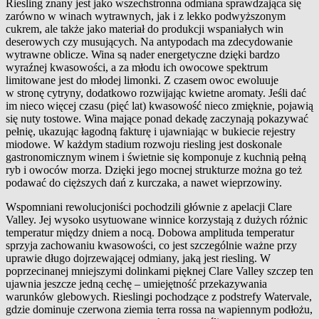
Riesling znany jest jako wszechstronna odmiana sprawdzająca się
zarówno w winach wytrawnych, jak i z lekko podwyższonym
cukrem, ale także jako materiał do produkcji wspaniałych win
deserowych czy musujących. Na antypodach ma zdecydowanie
wytrawne oblicze. Wina są nader energetyczne dzięki bardzo
wyraźnej kwasowości, a za młodu ich owocowe spektrum
limitowane jest do młodej limonki. Z czasem owoc ewoluuje
w stronę cytryny, dodatkowo rozwijając kwietne aromaty. Jeśli dać
im nieco więcej czasu (pięć lat) kwasowość nieco zmięknie, pojawią
się nuty tostowe. Wina mające ponad dekadę zaczynają pokazywać
pełnię, ukazując łagodną fakturę i ujawniając w bukiecie rejestry
miodowe. W każdym stadium rozwoju riesling jest doskonale
gastronomicznym winem i świetnie się komponuje z kuchnią pełną
ryb i owoców morza. Dzięki jego mocnej strukturze można go też
podawać do cięższych dań z kurczaka, a nawet wieprzowiny.
Wspomniani rewolucjoniści pochodzili głównie z apelacji Clare
Valley. Jej wysoko usytuowane winnice korzystają z dużych różnic
temperatur między dniem a nocą. Dobowa amplituda temperatur
sprzyja zachowaniu kwasowości, co jest szczególnie ważne przy
uprawie długo dojrzewającej odmiany, jaką jest riesling. W
poprzecinanej mniejszymi dolinkami pięknej Clare Valley szczep ten
ujawnia jeszcze jedną cechę – umiejętność przekazywania
warunków glebowych. Rieslingi pochodzące z podstrefy Watervale,
gdzie dominuje czerwona ziemia
terra rossa
na wapiennym podłożu,