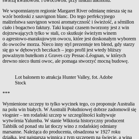
świeżą kwasowość i owocowość przy niskim alkoholu.
We wspomnianym regionie Margaret River odmianę miesza się na
wzór bordoski z sauvignon blanc. Do tego perfekcyjnego
małżeństwa sauvignon wnosi aromatyczność i świeżość, a sémillon
ciało i bogactwo faktury. Taki kupaż czasem tworzony jest z win
dojrzewających tylko w stali, co skutkuje świeżym winem
o agrestowo-marakujowym owocu, które jest doskonałym wyborem
do owoców morza. Nieco inny styl prezentuje ten blend, gdy starzy
się go w dębowych beczkach – jego profil jest wtedy bliższy
poważnym butelkom z Graves czy Pessac-Léognan, w których
drewno nieco tłumi owoc, ale pomaga stworzyć mocną budowę.
Lot balonem to atrakcja Hunter Valley, fot. Adobe
Stock
***
Wymienione szczepy to tylko wycinek tego, co proponuje Australia
na polu win białych. W Australii Południowej dobrze zadomowił się
viognier – ten rodański szczep w szczególności kultywuje
wytwórnia Yalumba. W stanie Wiktoria historyczny producent
Tahbilk od ponad stu lat tłoczy wino z rodańskiej odmiany
marsanne. Należąca do producenta, obsadzona w 1927 roku
działka, jest najstarszą winnicą z tym szczepem na świecie, a wina