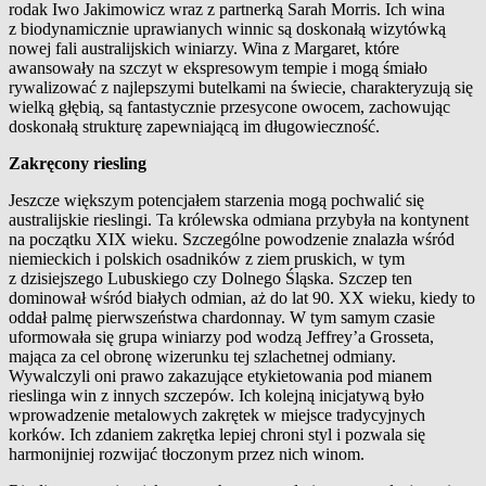
rodak Iwo Jakimowicz wraz z partnerką Sarah Morris. Ich wina
z biodynamicznie uprawianych winnic są doskonałą wizytówką
nowej fali australijskich winiarzy. Wina z Margaret, które
awansowały na szczyt w ekspresowym tempie i mogą śmiało
rywalizować z najlepszymi butelkami na świecie, charakteryzują się
wielką głębią, są fantastycznie przesycone owocem, zachowując
doskonałą strukturę zapewniającą im długowieczność.
Zakręcony riesling
Jeszcze większym potencjałem starzenia mogą pochwalić się
australijskie rieslingi. Ta królewska odmiana przybyła na kontynent
na początku XIX wieku. Szczególne powodzenie znalazła wśród
niemieckich i polskich osadników z ziem pruskich, w tym
z dzisiejszego Lubuskiego czy Dolnego Śląska. Szczep ten
dominował wśród białych odmian, aż do lat 90. XX wieku, kiedy to
oddał palmę pierwszeństwa chardonnay. W tym sa
mym czasie
uformowała się grupa winiarzy pod wodzą Jeffrey’a Grosse
ta,
mająca za cel obronę wizerunku tej szlachetnej odmiany.
Wywalczyli oni prawo zakazujące etykietowania pod mianem
rieslinga win z innych szczepów. Ich kolejną inicjatywą było
wprowadzenie metalowych zakrętek w miejsce tradycyjnych
korków. Ich zdaniem zakrętka lepiej chroni styl i pozwala się
harmonijniej rozwijać tłoczonym przez nich winom.