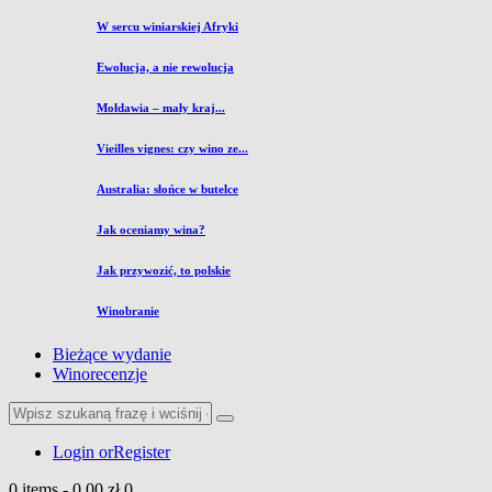
W sercu winiarskiej Afryki
Ewolucja, a nie rewolucja
Mołdawia – mały kraj...
Vieilles vignes: czy wino ze...
Australia: słońce w butelce
Jak oceniamy wina?
Jak przywozić, to polskie
Winobranie
Bieżące wydanie
Winorecenzje
Login or
Register
0 items
-
0,00 zł
0