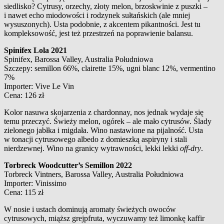
siedlisko? Cytrusy, orzechy, złoty melon, brzoskwinie z puszki –
i nawet echo miodowości i rodzynek sułtańskich (ale mniej
wysuszonych). Usta podobnie, z akcentem pikantności. Jest tu
kompleksowość, jest też przestrzeń na poprawienie balansu.
Spinifex Lola 2021
Spinifex, Barossa Valley, Australia Południowa
Szczepy:
semillon 66%, clairette 15%, ugni blanc 12%, vermentino
7%
Importer:
Vive Le Vin
C
ena:
126 zł
Kolor nasuwa skojarzenia z chardonnay, nos jednak wydaje się
temu przeczyć. Świeży melon, ogórek – ale mało cytrusów. Ślady
zielonego jabłka i migdała. Wino nastawione na pijalność. Usta
w tonacji cytrusowego albedo z domieszką aspiryny i stali
nierdzewnej. Wino na granicy wytrawności, lekki lekki
off-dry
.
Torbreck Woodcutter’s Semillon 2022
Torbreck Vintners, Barossa Valley, Australia Południowa
Importer: Vinissimo
Cena: 115 zł
W nosie i ustach dominują aromaty świeżych owoców
cytrusowych, miąższ grejpfruta, wyczuwamy też limonkę kaffir