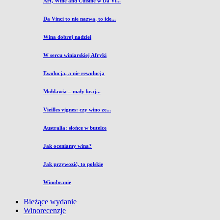
Art, Wine and Cuisine w Da Vi...
Da Vinci to nie nazwa, to ide...
Wina dobrej nadziei
W sercu winiarskiej Afryki
Ewolucja, a nie rewolucja
Mołdawia – mały kraj...
Vieilles vignes: czy wino ze...
Australia: słońce w butelce
Jak oceniamy wina?
Jak przywozić, to polskie
Winobranie
Bieżące wydanie
Winorecenzje