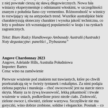
z niej powstałe cieszą się sławą długowiecznych. Nowa fala
winiarzy eksperymentuje z odmianami włoskimi, w szczególności
znanym z południa fiano czy vermentino. Różnorodność w winnicy
to rozwijający się na antypodach trend. Wszelkie australijskie biele
charakteryzują słoneczny charakter i wysoka jakość techniczna, co
leży u podstaw ich wzrastającej popularności w kraju i na rynkach
zagranicznych.
Tekst: Biuro Radcy Handlowego Ambasady Australii (Austrade)
Noty degustacyjne: paneliści „Trybuszona”
Angove Chardonnay 2023
Angove, Adelaide Hills, Australia Południowa
Importer:
Bartex
Cena:
wino na zamówienie
Pierwsze wrażenie pod znakiem nut trawiastych, które po chwili
przekształcają się w świeży tymianek i eukaliptus. Za nimi podąża
zielona papryka i marakuja – choć owocowość jest na starcie nieco
skryta. Mamy za to żywą kwasowość, lekką pikantność i trwałe
wrażenie w ustach, podkreślone przez niezłe ciało. Ziołowość,
zielone owoce i, również, zielone warzywa. Szczęśliwie nie ma
goryczki, wino dobrze zrobione, solidne i eleganckie. Posmak – co