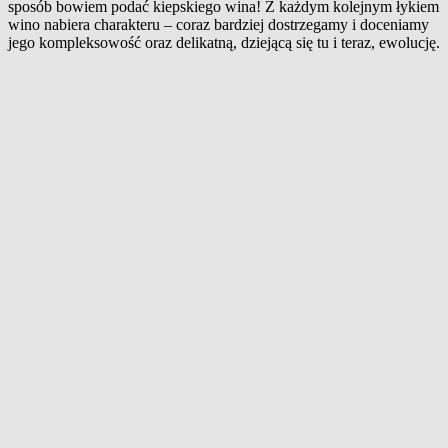
sposób bowiem podać kiepskiego wina! Z każdym kolejnym ł
ykiem
wino nabiera charakteru – coraz bardziej dostrzegamy i doceniamy
jego kompleksowość oraz delikatną, dziejącą się tu i teraz, ewolucję.