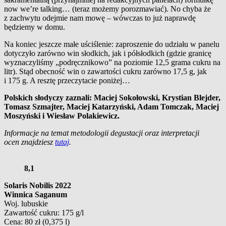
now
we’re talking…
(teraz możemy porozmawiać). No chyba że
z zachwytu odejmie nam mowę – wówczas to już naprawdę
będziemy w domu.
Na koniec jeszcze małe uściślenie: zaproszenie do udziału w panelu
dotyczyło zarówno win słodkich, jak i półsłodkich (gdzie granicę
wyznaczyliśmy „podręcznikowo” na poziomie 12,5 grama cukru na
litr). Stąd obec
ność win o zawartości cukru zarówno 17,5 g,
jak
i 175 g. A resztę przeczytacie poniżej…
Polskich słodyczy zaznali: Maciej Sokołowski, Krystian Blejder,
Tomasz Szmajter, Maciej Katarzyński, Adam Tomczak, Maciej
Moszyński i Wiesław Polakiewicz.
Informacje na
temat metodologii
degustacji oraz
interpretacji
ocen
znajdziesz
tutaj
.
8,1
Solaris Nobilis 2022
Winnica Saganum
Woj. lubuskie
Zawartość cukru:
175 g/l
Cena:
80 zł (0,375 l)