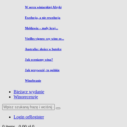
W sercu winiarskiej Afryki
Ewolucja, a nie rewolucja
Mołdawia – mały kraj...
Vieilles vignes: czy wino ze...
Australia: słońce w butelce
Jak oceniamy wina?
Jak przywozić, to polskie
Winobranie
Bieżące wydanie
Winorecenzje
Login or
Register
0 items
-
0,00 zł
0