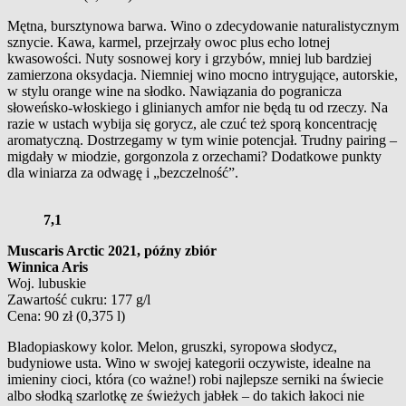
Mętna, bursztynowa barwa. Wino o zdecydowanie naturalistycznym
sznycie. Kawa, karmel, przejrzały owoc plus echo lotnej
kwasowości. Nuty sosnowej kory i grzybów, mniej lub bardziej
zamierzona oksydacja. Niemniej wino mocno intrygujące, autorskie,
w stylu
orange wine
na słodko. Nawiązania do pogranicza
słoweńsko-włoskiego i glinianych amfor nie będą tu od rzeczy. Na
razie w ustach wybija się gorycz, ale czuć też sporą koncentrację
aromatyczną. Dostrzegamy w tym winie potencjał. Trudny pairing –
migdały w miodzie, gorgonzola z orzechami? Dodatkowe punkty
dla winiarza za odwagę i „bezczelność”.
7,1
Muscaris Arctic 2021, późny zbiór
Winnica Aris
Woj. lubuskie
Zawartość cukru:
177 g/l
Cena:
90 zł (0,375 l)
Bladopiaskowy kolor. Melon, gruszki, syropowa słodycz,
budyniowe usta. Wino w swojej kategorii oczywiste, idealne na
imieniny cioci, która (co ważne!) robi najlepsze serniki na świecie
albo słodką szarlotkę ze świeżych jabłek – do takich łakoci nie