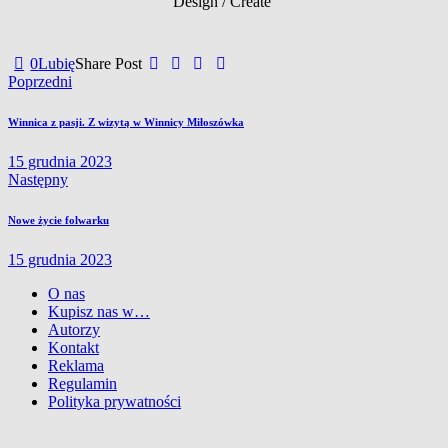
Design / Create
0
Lubię
Share Post
Nawigacja
Poprzedni
wpisu
Winnica z pasji. Z wizytą w Winnicy Miłoszówka
15 grudnia 2023
Następny
Nowe życie folwarku
15 grudnia 2023
O nas
Kupisz nas w…
Autorzy
Kontakt
Reklama
Regulamin
Polityka prywatności