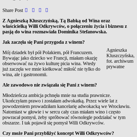
Share Post
Z Agnieszką Kluszczyńską, Tą Babką od Wina oraz
właścicielką Willi Odkrywców, o połączeniu życia i biznesu z
pasją do wina rozmawiała Dominika Stefanowska.
Jak zaczęła się Pani przygoda z winem?
Agnieszka
Mój dziadek był pół Polakiem, pół Francuzem.
Kluszczyńska,
Bywając jako dziecko we Francji, miałam okazję
fot. archiwum
obserwować na żywo kulturę picia wina. Wtedy
prywatne
już zaczęła we mnie kiełkować miłość nie tylko do
wina, ale i
gastronomii.
Ale zawodowo nie związała się Pani z winem?
Młodzieńcza ambicja pchnęła mnie na studia prawnicze.
Ukończyłam prawo i
zostałam adwokatką. Przez wiele lat z
powodzeniem prowadziłam kancelarię adwokacką we Wrocławiu.
Natomiast w
głowie i
w
sercu cały czas miałam wino i
często
powracał pomysł, żeby spróbować równolegle podziałać w
tym
obszarze. I
tak pojawił się pomysł Willi Odkrywców.
Czy może Pani przybliżyć koncept Willi Odkrywców?