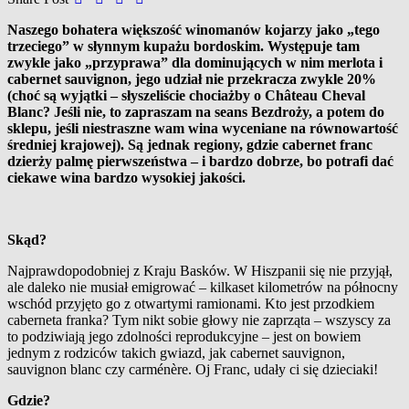
Naszego bohatera większość winomanów kojarzy jako „tego
trzeciego” w słynnym kupażu bordoskim. Występuje tam
zwykle jako „przyprawa” dla dominujących w nim merlota i
cabernet sauvignon, jego udział nie przekracza zwykle 20%
(choć są wyjątki – słyszeliście chociażby o Château Cheval
Blanc? Jeśli nie, to zapraszam na seans Bezdroży, a potem do
sklepu, jeśli niestraszne wam wina wyceniane na równowartość
średniej krajowej). Są jednak regiony, gdzie cabernet franc
dzierży palmę pierwszeństwa – i bardzo dobrze, bo potrafi dać
ciekawe wina bardzo wysokiej jakości.
Skąd?
Najprawdopodobniej z
Kraju Basków. W
Hiszpanii się nie przyjął,
ale daleko nie musiał emigrować – kilkaset kilometrów na północny
wschód przyjęto go z
otwartymi ramionami. Kto jest przodkiem
caberneta franka? Tym nikt sobie głowy nie zaprząta – wszyscy za
to podziwiają jego zdolności reprodukcyjne – jest on bowiem
jednym z
rodziców takich gwiazd, jak cabernet sauvignon,
sauvignon blanc czy carménère. Oj Franc, udały ci się dzieciaki!
Gdzie?