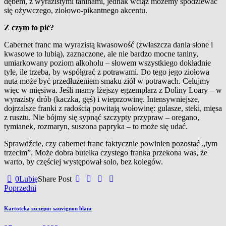
dębem, z
wyrazistymi taninami, jednak wciąż możemy spodziewać
się ożywczego, ziołowo-pikantnego akcentu.
Z
czym to pić?
Cabernet franc ma wyrazistą kwasowość (zwłaszcza dania słone i
kwasowe to lubią), zaznaczone, ale nie bardzo mocne taniny,
umiarkowany poziom alkoholu – słowem wszystkiego dokładnie
tyle, ile trzeba, by współgrać z
potrawami. Do tego jego ziołowa
nuta może być przedłużeniem smaku ziół w
potrawach. Celujmy
więc w
mięsiwa. Jeśli mamy lżejszy egzemplarz z
Doliny Loary – w
wyrazisty drób (kaczka, gęś) i
wieprzowinę. Intensywniejsze,
dojrzalsze franki z
radością powitają wołowinę: gulasze, steki, mięsa
z
rusztu. Nie bójmy się sypnąć szczypty przypraw – oregano,
tymianek, rozmaryn, suszona papryka – to może się udać.
Sprawdźcie, czy cabernet franc faktycznie powinien pozostać „tym
trzecim”. Może dobra butelka czystego franka przekona was, że
warto, by częściej występował solo, bez kolegów.
0
Lubię
Share Post
Nawigacja
Poprzedni
wpisu
Kartoteka szczepu: sauvignon blanc