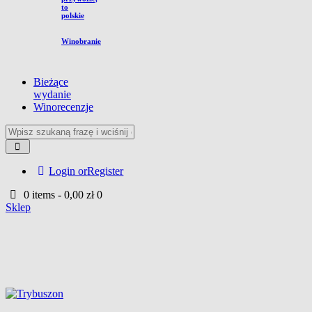
to
polskie
Winobranie
Bieżące
wydanie
Winorecenzje
Login or
Register
0 items
-
0,00 zł
0
Sklep