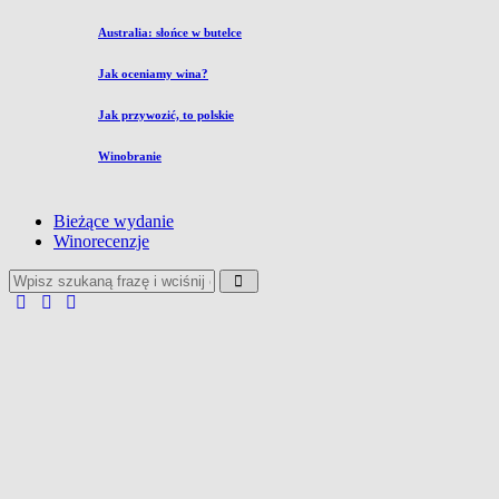
Australia: słońce w butelce
Jak oceniamy wina?
Jak przywozić, to polskie
Winobranie
Bieżące wydanie
Winorecenzje