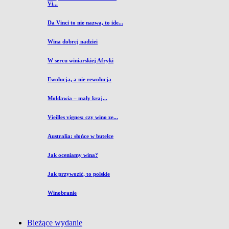
Vi...
Da Vinci to nie nazwa, to ide...
Wina dobrej nadziei
W sercu winiarskiej Afryki
Ewolucja, a nie rewolucja
Mołdawia – mały kraj...
Vieilles vignes: czy wino ze...
Australia: słońce w butelce
Jak oceniamy wina?
Jak przywozić, to polskie
Winobranie
Bieżące wydanie