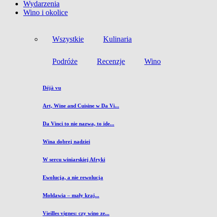
Wydarzenia
Wino i okolice
Wszystkie
Kulinaria
Podróże
Recenzje
Wino
Déjà vu
Art, Wine and Cuisine w Da Vi...
Da Vinci to nie nazwa, to ide...
Wina dobrej nadziei
W sercu winiarskiej Afryki
Ewolucja, a nie rewolucja
Mołdawia – mały kraj...
Vieilles vignes: czy wino ze...