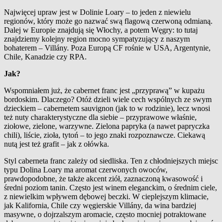
Najwięcej upraw jest w
Dolinie Loary – to jeden z
niewielu
regionów, który może go nazwać swą flagową czerwoną odmianą.
Dalej w
Europie znajdują się Włochy, a
potem Węgry: to tutaj
znajdziemy kolejny region mocno sympatyzujący z
naszym
bohaterem – Villány. Poza Europą CF rośnie w
USA, Argentynie,
Chile, Kanadzie czy RPA.
Jak?
Wspomniałem już, że cabernet franc jest „przyprawą” w
kupażu
bordoskim. Dlaczego? Otóż dzieli wiele cech wspólnych ze swym
dzieckiem – cabernetem sauvignon (jak to w
rodzinie), lecz wnosi
też nuty charakterystyczne dla siebie – przyprawowe właśnie,
ziołowe, zielone, warzywne. Zielona papryka (a
nawet papryczka
chili), liście, zioła, tytoń – to jego znaki rozpoznawcze. Ciekawą
nutą jest też grafit – jak z
ołówka.
Styl caberneta franc zależy od siedliska. Ten z
chłodniejszych miejsc
typu Dolina Loary ma aromat czerwonych owoców,
prawdopodobne, że także akcent ziół, zaznaczoną kwasowość i
średni poziom tanin. Często jest winem eleganckim, o
średnim ciele,
z
niewielkim wpływem dębowej beczki. W
cieplejszym klimacie,
jak Kalifornia, Chile czy węgierskie Villány, da wina bardziej
masywne, o
dojrzalszym aromacie, często mocniej potraktowane