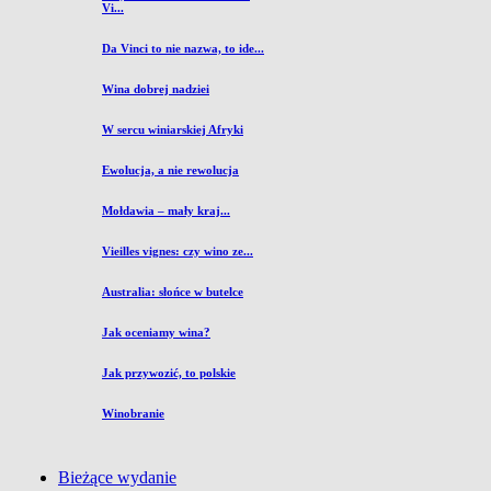
Vi...
Da Vinci to nie nazwa, to ide...
Wina dobrej nadziei
W sercu winiarskiej Afryki
Ewolucja, a nie rewolucja
Mołdawia – mały kraj...
Vieilles vignes: czy wino ze...
Australia: słońce w butelce
Jak oceniamy wina?
Jak przywozić, to polskie
Winobranie
Bieżące wydanie