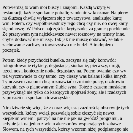
Potwierdzą to wam moi bliscy i
znajomi. Każdą wizytę w
restauracji, każde spotkanie potrafię zamienić w
koszmar. Najpierw
na dłuższą chwilę wyłączam się z
towarzystwa, analizując kartę
win. Potem, czy współbiesiadnicy tego chcą czy nie, do owej karty
się odnoszę. W
Polsce najczęściej krytycznie, za granicą pochlebnie.
Że przerywam tym najciekawsze nawet rozmowy na tematy inne,
chyba dodawać nie muszę. Tak jak nie muszę dodawać, że takie
zachowanie zachwytu towarzystwa nie budzi. A
to dopiero
początek.
Potem, kiedy przychodzi butelka, zaczyna się cały korowód:
fotografowanie etykiety, degustacja, siorbanie, pierwszy, drugi,
trzeci nos i
koniecznie notka degustacyjna. Potem pytania: czy wy
też wyczuwacie to czy tamto, czy cieszy was balans i
kilka innych.
Tymczasem znajomi chcą rozmawiać o
zmianie pracy, o
zdrowiu
kuzynki czy o
planowanym ślubie syna. Toteż z
czasem musiałem
przywyknąć nie tylko do karcących spojrzeń żony, ale i
rzadszych
zaproszeń na spotkania towarzyskie.
Nie dziwcie się więc, że z
coraz większą zazdrością obserwuję tych
wszystkich, którzy wciąż pozwalają sobie cieszyć się nawet
kiepskim winem i
patrzyć na nie nie jak na gwóźdź programu, a
jedynie jak na jedno z
wielu akcesoriów wspierających zabawę.
Słowem, na tych wszystkich, którzy wzorem niżej podpisanego nie