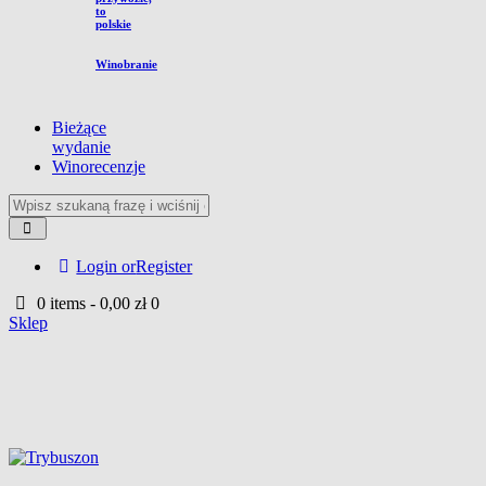
to
polskie
Winobranie
Bieżące
wydanie
Winorecenzje
Login or
Register
0 items
-
0,00 zł
0
Sklep