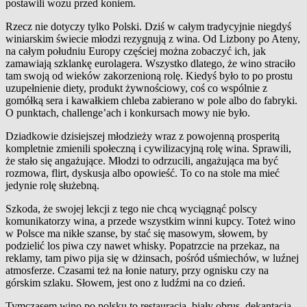
postawili wozu przed koniem.
Rzecz nie dotyczy tylko Polski. Dziś w
całym tradycyjnie niegdyś
winiarskim świecie młodzi rezygnują z
wina. Od Lizbony po Ateny,
na całym południu Europy częściej można zobaczyć ich, jak
zamawiają szklankę eurolagera. Wszystko dlatego, że wino straciło
tam swoją od wieków zakorzenioną rolę. Kiedyś było to po prostu
uzupełnienie diety, produkt żywnościowy, coś co wspólnie z
gomółką sera i
kawałkiem chleba zabierano w
pole albo do fabryki.
O
punktach, challenge’ach i
konkursach mowy nie było.
Dziadkowie dzisiejszej młodzieży wraz z
powojenną prosperitą
kompletnie zmienili społeczną i
cywilizacyjną rolę wina. Sprawili,
że stało się angażujące. Młodzi to odrzucili, angażująca ma być
rozmowa, flirt, dyskusja albo opowieść. To co na stole ma mieć
jedynie rolę służebną.
Szkoda, że swojej lekcji z
tego nie chcą wyciągnąć polscy
komunikatorzy wina, a
przede wszystkim winni kupcy. Toteż wino
w
Polsce ma nikłe szanse, by stać się masowym, słowem, by
podzielić los piwa czy nawet whisky. Popatrzcie na przekaz, na
reklamy, tam piwo pija się w
dżinsach, pośród uśmiechów, w
luźnej
atmosferze. Czasami też na łonie natury, przy ognisku czy na
górskim szlaku. Słowem, jest ono z
ludźmi na co dzień.
Tymczasem wino po polsku to restauracja, biały obrus, dekantacja