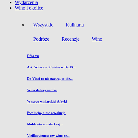
Wydarzenia
Wino i okolice
Wszystkie
Kulinaria
Podróże
Recenzje
Wino
Déjà vu
Art, Wine and Cuisine w Da Vi...
Da Vinci to nie nazwa, to ide...
Wina dobrej nadziei
W sercu winiarskiej Afryki
Ewolucja, a nie rewolucja
Mołdawia – mały kraj...
Vieilles vignes: czy wino ze...