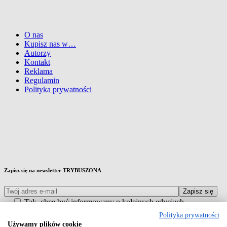
O nas
Kupisz nas w…
Autorzy
Kontakt
Reklama
Regulamin
Polityka prywatności
Zapisz się na newsletter TRYBUSZONA
Tak, chcę być informowany o kolejnych edycjach,
wydarzeniach branżowych, specjalnych ofertach i nowych
Polityka prywatności
produktach, dlatego zgadzam się na kontakt drogą mailową lub z
Używamy plików cookie