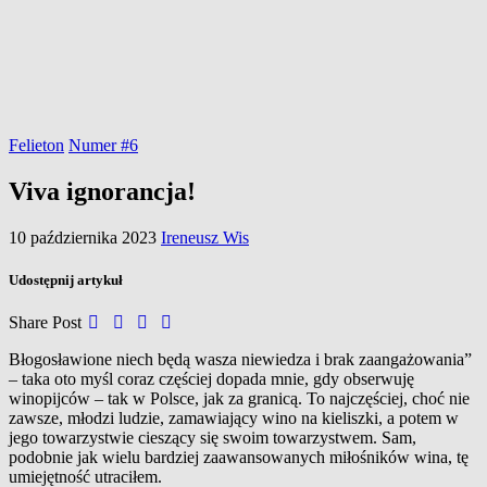
Felieton
Numer #6
Viva ignorancja!
10 października 2023
Ireneusz Wis
Udostępnij artykuł
Share Post
B
łogosławione niech będą wasza niewiedza i
brak zaangażowania”
– taka oto myśl coraz częściej dopada mnie, gdy obserwuję
winopijców – tak w
Polsce, jak za granicą. To najczęściej, choć nie
zawsze, młodzi ludzie, zamawiający wino na kieliszki, a
potem w
jego towarzystwie cieszący się swoim towarzystwem. Sam,
podobnie jak wielu bardziej zaawansowanych miłośników wina, tę
umiejętność utraciłem.