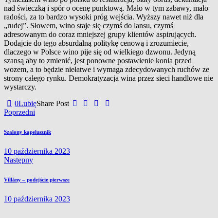
nad świeczką i
spór o
ocenę punktową. Mało w
tym zabawy, mało
radości, za to bardzo wysoki próg wejścia. Wyższy nawet niż dla
„rudej”. Słowem, wino staje się czymś do lansu, czymś
adresowanym do coraz mniejszej grupy klientów aspirujących.
Dodajcie do tego absurdalną politykę cenową i
zrozumiecie,
dlaczego w
Polsce wino pije się od wielkiego dzwonu. Jedyną
szansą aby to zmienić, jest ponowne postawienie konia przed
wozem, a
to będzie niełatwe i
wymaga zdecydowanych ruchów ze
strony całego rynku. Demokratyzacja wina przez sieci handlowe nie
wystarczy.
0
Lubię
Share Post
Nawigacja
Poprzedni
wpisu
Szalony kapelusznik
10 października 2023
Następny
Villány – podejście pierwsze
10 października 2023