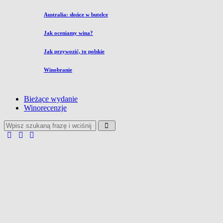
Australia: słońce w butelce
Jak oceniamy wina?
Jak przywozić, to polskie
Winobranie
Bieżące wydanie
Winorecenzje