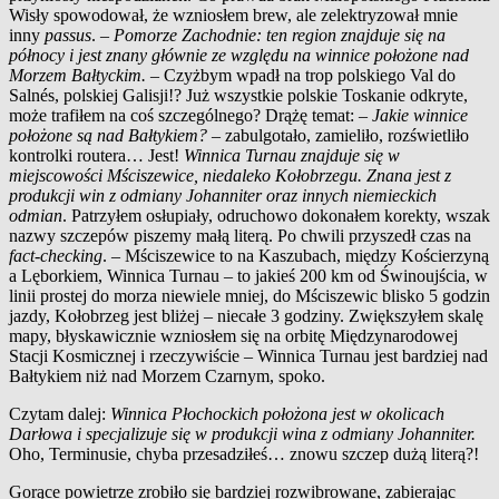
Wisły spowodował, że wzniosłem brew, ale zelektryzował mnie
inny
passus
. –
Pomorze Zachodnie: ten region znajduje się na
północy i jest znany głównie ze względu na winnice położone nad
Morzem Bałtyckim.
– Czyżbym wpadł na trop polskiego Val do
Salnés, polskiej Galisji!? Już wszystkie polskie Toskanie odkryte,
może trafiłem na coś szczególnego? Drążę temat: –
Jakie winnice
położone są nad Bałtykiem?
– zabulgotało, zamieliło, rozświetliło
kontrolki routera… Jest!
Winnica Turnau znajduje się w
miejscowości Mściszewice, niedaleko Kołobrzegu. Znana jest z
produkcji win z odmiany Johanniter oraz innych niemieckich
odmian
.
Patrzyłem osłupiały, odruchowo dokonałem korekty, wszak
nazwy szczepów piszemy małą literą. Po chwili przyszedł czas na
fact-checking
.
– Mściszewice to na Kaszubach, między Kościerzyną
a
Lęborkiem, Winnica Turnau – to jakieś 200 km od Świnoujścia, w
linii prostej do morza niewiele mniej, do Mściszewic blisko 5 godzin
jazdy, Kołobrzeg jest bliżej – niecałe 3 godziny. Zwiększyłem skalę
mapy, błyskawicznie wzniosłem się na orbitę Międzynarodowej
Stacji Kosmicznej i
rzeczywiście – Winnica Turnau jest bardziej nad
Bałtykiem niż nad Morzem Czarnym, spoko.
Czytam dalej:
Winnica Płochockich położona jest w okolicach
Darłowa i specjalizuje się w produkcji wina z odmiany Johanniter.
Oho, Terminusie, chyba przesadziłeś… znowu szczep dużą literą?!
Gorące powietrze zrobiło się bardziej rozwibrowane, zabierając