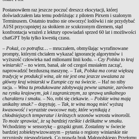
Postanowiłem raz jeszcze poczuć dreszcz ekscytacji, której
doświadczałem lata temu podróżując z
pilotem Pirxem i
szalonym
Terminusem. Ostatnio trudno nie otworzyć lodówki i
nie przydybać
AI/SI przycupniętej za słoikiem ze scukrzonym dżemem, stąd
konfrontacja wrażeń z
lektury opowiadań sprzed 60 lat i
możliwości
chatGPT była tylko kwestią czasu.
–
Pokaż, co potrafisz…
– mruczałem, obmyślając wyrafinowane
prompty, którymi chciałem wykazać ignorancję algorytmów i
wyższość człowieka nad milionami linii kodu. –
Czy Polska to kraj
winiarski?
– no wiem, banał, ale od czegoś musiałem zacząć,
naprowadzić bezduszną maszynę. –
T
ak, Polska ma coraz większą
tradycję w produkcji wina, ale nie jest ona jeszcze uważana za
główny kraj winiarski w Europie czy na świecie
.
– Ha! no niby
racja. –
Wina tu produkowane zdobywają pewne uznanie, zarówno
na rynku krajowym, jak i zagranicznym, za sprawą unikalnego
charakteru i smaku.
– No, robi się ciekawie. –
Polskie wina mają
unikalny smak?
– dopytuję. –
Tak, te wina mogą mieć wyższą
kwasowość i wyraziste owocowe nuty, które wynikają z
chłodniejszych temperatur i krótszych sezonów wzrostu winorośli.
To może sprawiać, że są bardziej rześkie i delikatne w smaku
.
Wchodzimy w
sensorykę – grząski grunt. Zostańmy w
świecie
bardziej zobiektywizowanym – pytania o
regiony winiarskie nie
przyniosły niespodzianek. Co prawda brak Małopolskiego Przełomu