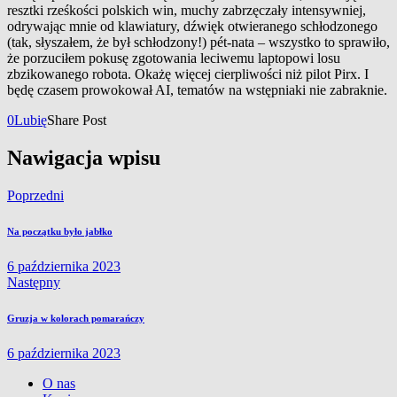
resztki rześkości polskich win, muchy zabrzęczały intensywniej,
odrywając mnie od klawiatury, dźwięk otwieranego schłodzonego
(tak, słyszałem, że był schłodzony!) pét-nata – wszystko to sprawiło,
że porzuciłem pokusę zgotowania leciwemu laptopowi losu
zbzikowanego robota. Okażę więcej cierpliwości niż pilot Pirx. I
będę czasem prowokował AI, tematów na wstępniaki nie zabraknie.
0
Lubię
Share Post
Nawigacja wpisu
Poprzedni
Na początku było jabłko
6 października 2023
Następny
Gruzja w kolorach pomarańczy
6 października 2023
O nas