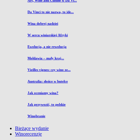
Art, Wine and Cuisine w Da Vi...
Da Vinci to nie nazwa, to ide...
Wina dobrej nadziei
W sercu winiarskiej Afryki
Ewolucja, a nie rewolucja
Mołdawia – mały kraj...
Vieilles vignes: czy wino ze...
Australia: słońce w butelce
Jak oceniamy wina?
Jak przywozić, to polskie
Winobranie
Bieżące wydanie
Winorecenzje