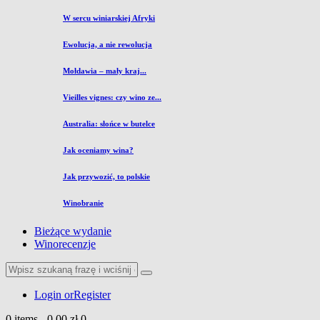
W sercu winiarskiej Afryki
Ewolucja, a nie rewolucja
Mołdawia – mały kraj...
Vieilles vignes: czy wino ze...
Australia: słońce w butelce
Jak oceniamy wina?
Jak przywozić, to polskie
Winobranie
Bieżące wydanie
Winorecenzje
Login or
Register
0 items
-
0,00 zł
0