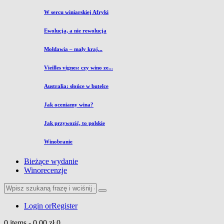
W sercu winiarskiej Afryki
Ewolucja, a nie rewolucja
Mołdawia – mały kraj...
Vieilles vignes: czy wino ze...
Australia: słońce w butelce
Jak oceniamy wina?
Jak przywozić, to polskie
Winobranie
Bieżące wydanie
Winorecenzje
Login or
Register
0 items
-
0,00 zł
0