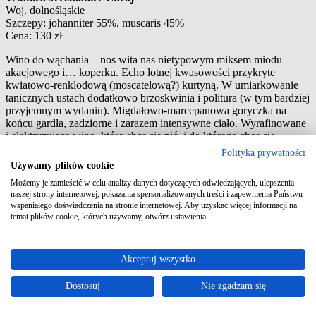
Woj. dolnośląskie
Szczepy: johanniter 55%, muscaris 45%
Cena: 130 zł
Wino do wąchania – nos wita nas nietypowym miksem miodu
akacjowego i… koperku. Echo lotnej kwasowości przykryte
kwiatowo-renklodową (moscatelową?) kurtyną. W umiarkowanie
tanicznych ustach dodatkowo brzoskwinia i politura (w tym bardziej
przyjemnym wydaniu). Migdałowo-marcepanowa goryczka na
końcu gardła, zadziorne i zarazem intensywne ciało. Wyrafinowane
i elektryzujące wino, które chce się pić, i do którego chce się
wracać.
Polityka prywatności
Używamy plików cookie
Możemy je zamieścić w celu analizy danych dotyczących odwiedzających, ulepszenia
naszej strony internetowej, pokazania spersonalizowanych treści i zapewnienia Państwu
wspaniałego doświadczenia na stronie internetowej. Aby uzyskać więcej informacji na
temat plików cookie, których używamy, otwórz ustawienia.
Akceptuj wszystko
Dostosuj
Nie zgadzam się