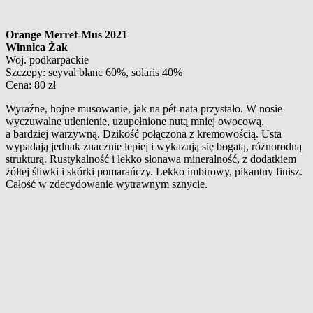
Orange Merret-Mus 2021
Winnica Żak
Woj. podkarpackie
Szczepy: seyval blanc 60%, solaris 40%
Cena: 80 zł
Wyraźne, hojne musowanie, jak na pét-nata przystało. W nosie
wyczuwalne utlenienie, uzupełnione nutą mniej owocową,
a bardziej warzywną. Dzikość połączona z kremowością. Usta
wypadają jednak znacznie lepiej i wykazują się bogatą, różnorodną
strukturą. Rustykalność i lekko słonawa mineralność, z dodatkiem
żółtej śliwki i skórki pomarańczy. Lekko imbirowy, pikantny finisz.
Całość w zdecydowanie wytrawnym sznycie.