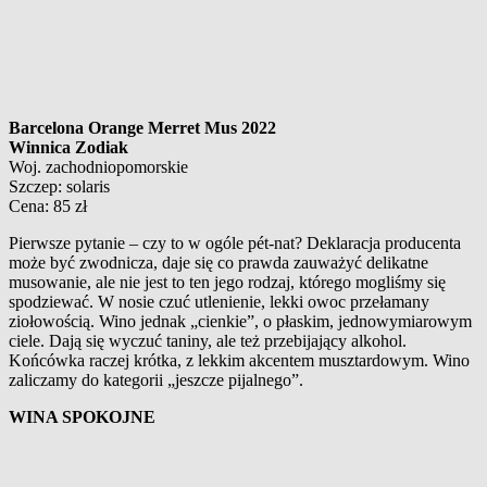
Barcelona Orange Merret Mus 2022
Winnica Zodiak
Woj. zachodniopomorskie
Szczep: solaris
Cena: 85 zł
Pierwsze pytanie – czy to w
ogóle pét-nat? Deklaracja producenta
może być zwodnicza, daje się co prawda zauważyć delikatne
musowanie, ale nie jest to ten jego rodzaj, którego mogliśmy się
spodziewać. W
nosie czuć utlenienie, lekki owoc przełamany
ziołowością. Wino jednak „cienkie”, o
płaskim, jednowymiarowym
ciele. Dają się wyczuć taniny, ale też przebijający alkohol.
Końcówka raczej krótka, z
lekkim akcentem musztardowym. Wino
zaliczamy do kategorii „jeszcze pijalnego”.
WINA SPOKOJNE