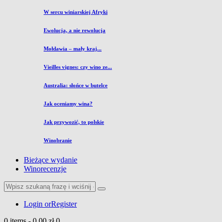
W sercu winiarskiej Afryki
Ewolucja, a nie rewolucja
Mołdawia – mały kraj...
Vieilles vignes: czy wino ze...
Australia: słońce w butelce
Jak oceniamy wina?
Jak przywozić, to polskie
Winobranie
Bieżące wydanie
Winorecenzje
Login or
Register
0 items
-
0,00 zł
0