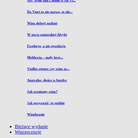
Art, Wine and Cuisine w Da Vi...
Da Vinci to nie nazwa, to ide...
Wina dobrej nadziei
W sercu winiarskiej Afryki
Ewolucja, a nie rewolucja
Mołdawia – mały kraj...
Vieilles vignes: czy wino ze...
Australia: słońce w butelce
Jak oceniamy wina?
Jak przywozić, to polskie
Winobranie
Bieżące wydanie
Winorecenzje