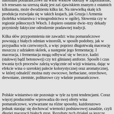
natomiast pomarańczowe na wiele wieków odeszły w
zapomnienie,
ich renesans na szerszą skalę jest zaś zjawiskiem znanym z
ostatnich
kilkunastu, może dwudziestu kilku lat. Na niewielką skalę ich
produkcja rozwijała się w
takich krajach, jak Gruzja i
­Armenia
(kolebka winiarstwa i
wino­grodnictwa w
ogóle), Słowenia czy w
regionie północnych Włoch. I
dopiero ostatnie dwie–trzy dekady
przyniosły faktyczne odrodzenie ­pradawnej tradycji.
Kilka słów przypomnienia nie zawadzi: wina pomarańczowe
powstają z
białych odmian winorośli, w
sposób podobny, jak w
przypadku win czerwonych, a
więc poprzez długotrwałą macerację
moszczu z
udziałem skórek, a
następnie jego fermentację. I
maceracja, i
fermentacja mogą odbywać się w
beczce, kadzi
(stalowej bądź betonowej) czy też glinianej amforze. Sposób i
czas
trwania tych procesów zależą wyłącznie od wizji winiarza, dając w
efekcie wina o
szerokiej palecie kolorystycznej oraz aromatycznej,
w
której odnaleźć można nuty owocowe, herbaciane, orzechowe,
drewniane, ziemiste, politurowe czy właśnie pomarańczowe.
Polskie winiarstwo nie pozostaje w
tyle za tymi tendencjami. Coraz
więcej producentów wprowadza do swej oferty wina
pomarańczowe, wytwarzane na różne sposoby, każdorazowo
jednak starając się dochować wierności podstawowej zasadzie, czyli
długiej maceracji białych gron. Rezultaty tych działań są jeszcze