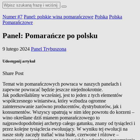
Numer #7
Panel: polskie wina pomarańczowe
Polska
Polska
Pomarańczowe
Panel: Pomarańcze po polsku
9 lutego 2024
Panel Trybuszona
Udostępnij artykuł
Share Post
Temat win pomarańczowych powraca w
naszych panelach i
zapewne powracać będzie jeszcze niejednokrotnie.
Jak podkreślaliśmy wcześniej, jest to jeden z
tych elementów
współczesnego winiarstwa, który wzbudza ogromne
zainteresowanie zarówno producentów, dystrybutorów, jak i
konsumentów. Wszyscy upatrują w
nim ideę powrotu do korzeni –
wino określane dziś mianem pomarańczowego to
najprawdopodobniej archetyp całego gatunku, znany od tysiącleci i
przez kolejne tysiąclecia ewoluujący. W
wyniku tej ewolucji na
nasze stoły zaczęły trafiać wina białe, czerwone i
różowe –