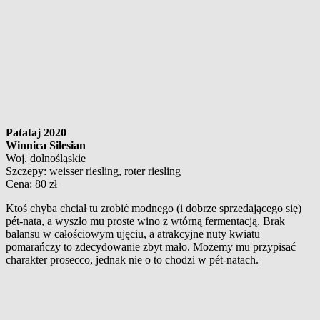
Patataj 2020
Winnica Silesian
Woj. dolnośląskie
Szczepy: weisser riesling, roter riesling
Cena: 80 zł
Ktoś chyba chciał tu zrobić modnego (i dobrze sprzedającego się)
pét-nata, a wyszło mu proste wino z wtórną fermentacją. Brak
balansu w całościowym ujęciu, a atrakcyjne nuty kwiatu
pomarańczy to zdecydowanie zbyt mało. Możemy mu przypisać
charakter prosecco, jednak nie o to chodzi w pét-natach.