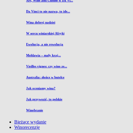
Art, Wine and Cuisine w Da Vi...
Da Vinci to nie nazwa, to ide...
Wina dobrej nadziei
W sercu winiarskiej Afryki
Ewolucja, a nie rewolucja
Mołdawia – mały kraj...
Vieilles vignes: czy wino ze...
Australia: słońce w butelce
Jak oceniamy wina?
Jak przywozić, to polskie
Winobranie
Bieżące wydanie
Winorecenzje