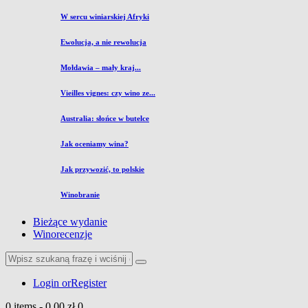
W sercu winiarskiej Afryki
Ewolucja, a nie rewolucja
Mołdawia – mały kraj...
Vieilles vignes: czy wino ze...
Australia: słońce w butelce
Jak oceniamy wina?
Jak przywozić, to polskie
Winobranie
Bieżące wydanie
Winorecenzje
Login or
Register
0 items
-
0,00 zł
0