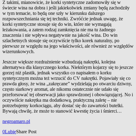
Z takimi, mianowicie, że korki syntetyczne zadomowiły się w
świecie wina na dobra i jeśli jakiekolwiek zmiany będą zachodziły
w tym temacie, to będą one szły w kierunku dalszego
rozpowszechniania się tej techniki. Zwróćcie jednak uwagę, że
korki syntetyczne stosuje się do win, które nie wymagają
leżakowania, a zatem rodzaj zamknięcia nie ma tu żadnego
znaczenia i nie wpływa negatywnie na jakość wina. Do win
szlachetnych stosuje się oczywiście tylko korek naturalny, po
pierwsze ze względu na jego właściwości, ale również ze względów
wizerunkowych.
Jeszcze większe rozdrażnienie wzbudzają nakrętki, kolejna
alternatywa dla klasycznego korka. Niektórym kojarzy się to jeszcze
gorzej niż plastik, jednak wszystko co napisałem o korku
syntetycznym można też wrzucić do CV nakrętki. Pojawiały się co
prawda głosy, że wina „zakręcane” wydzielają po otwarciu dziwny,
często siarkowy aromat, ale nikomu ostatecznie nie udało się
przeforsować tej obserwacji jako sprawdzonej i obowiązującej. No i
oczywiście nakrętka ma dodatkową, praktyczną zaletę – nie
potrzebujemy korkociągu, aby dostać się do zawartości butelki.
Bywają chwilę, że może to stanowić kwestię życia i śmierci…
negroamaro.pl
0
Lubię
Share Post