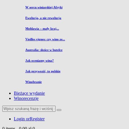
W sercu winiarskiej Afryki
Ewolucja, a nie rewolucja
Mołdawia – mały kraj...
Vieilles vignes: czy wino ze...
Australia: słońce w butelce
Jak oceniamy wina?
Jak przywozić, to polskie
Winobranie
Bieżące wydanie
Winorecenzje
Login or
Register
0 items
-
0,00 zł
0