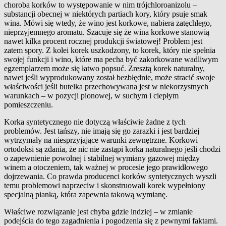
choroba korków to występowanie w nim trójchloroanizolu –
substancji obecnej w niektórych partiach kory, który psuje smak
wina. Mówi się wtedy, że wino jest korkowe, nabiera zatęchłego,
nieprzyjemnego aromatu. Szacuje się że wina korkowe stanowią
nawet kilka procent rocznej produkcji światowej! Problem jest
zatem spory. Z kolei korek uszkodzony, to korek, który nie spełnia
swojej funkcji i wino, które ma pecha być zakorkowane wadliwym
egzemplarzem może się łatwo popsuć. Zresztą korek naturalny,
nawet jeśli wyprodukowany został bezbłędnie, może stracić swoje
właściwości jeśli butelka przechowywana jest w niekorzystnych
warunkach – w pozycji pionowej, w suchym i ciepłym
pomieszczeniu.
Korka syntetycznego nie dotyczą właściwie żadne z tych
problemów. Jest tańszy, nie imają się go zarazki i jest bardziej
wytrzymały na niesprzyjające warunki zewnętrzne. Korkowi
ortodoksi są zdania, że nic nie zastąpi korka naturalnego jeśli chodzi
o zapewnienie powolnej i stabilnej wymiany gazowej między
winem a otoczeniem, tak ważnej w procesie jego prawidłowego
dojrzewania. Co prawda producenci korków syntetycznych wyszli
temu problemowi naprzeciw i skonstruowali korek wypełniony
specjalną pianką, która zapewnia takową wymianę.
Właściwe rozwiązanie jest chyba gdzie indziej – w zmianie
podejścia do tego zagadnienia i pogodzenia się z pewnymi faktami.