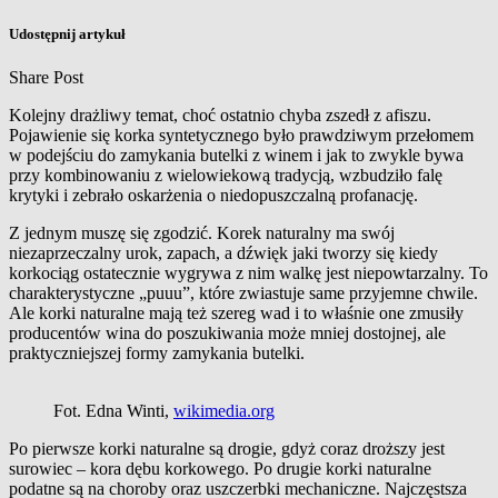
Udostępnij artykuł
Share Post
Kolejny drażliwy temat, choć ostatnio chyba zszedł z afiszu.
Pojawienie się korka syntetycznego było prawdziwym przełomem
w podejściu do zamykania butelki z winem i jak to zwykle bywa
przy kombinowaniu z wielowiekową tradycją, wzbudziło falę
krytyki i zebrało oskarżenia o niedopuszczalną profanację.
Z jednym muszę się zgodzić. Korek naturalny ma swój
niezaprzeczalny urok, zapach, a dźwięk jaki tworzy się kiedy
korkociąg ostatecznie wygrywa z nim walkę jest niepowtarzalny. To
charakterystyczne „puuu”, które zwiastuje same przyjemne chwile.
Ale korki naturalne mają też szereg wad i to właśnie one zmusiły
producentów wina do poszukiwania może mniej dostojnej, ale
praktyczniejszej formy zamykania butelki.
Fot. Edna Winti,
wikimedia.org
Po pierwsze korki naturalne są drogie, gdyż coraz droższy jest
surowiec – kora dębu korkowego. Po drugie korki naturalne
podatne są na choroby oraz uszczerbki mechaniczne. Najczęstsza