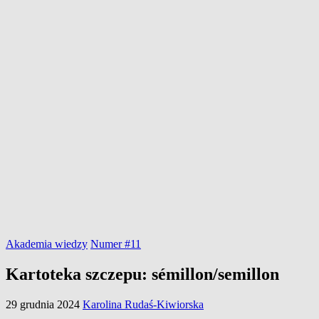
Akademia wiedzy
Numer #11
Kartoteka szczepu: sémillon/semillon
29 grudnia 2024
Karolina Rudaś-Kiwiorska