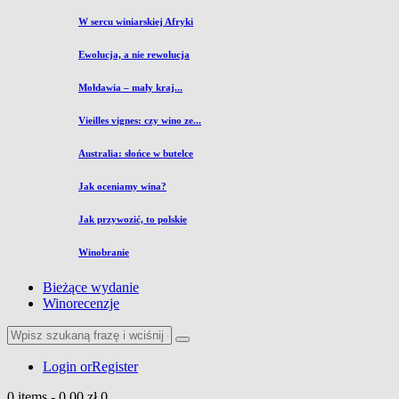
W sercu winiarskiej Afryki
Ewolucja, a nie rewolucja
Mołdawia – mały kraj...
Vieilles vignes: czy wino ze...
Australia: słońce w butelce
Jak oceniamy wina?
Jak przywozić, to polskie
Winobranie
Bieżące wydanie
Winorecenzje
Login or
Register
0 items
-
0,00 zł
0