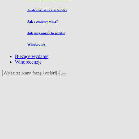
Australia: słońce w butelce
Jak oceniamy wina?
Jak przywozić, to polskie
Winobranie
Bieżące wydanie
Winorecenzje