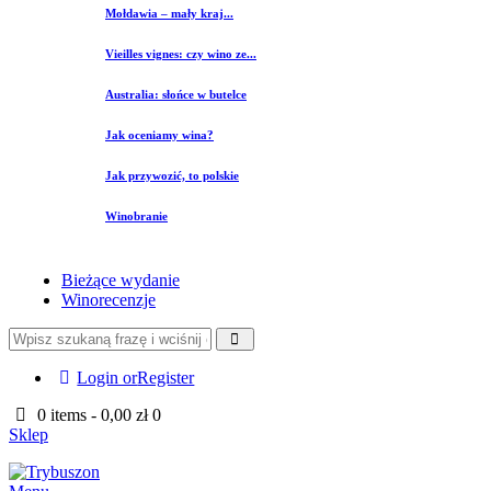
Mołdawia – mały kraj...
Vieilles vignes: czy wino ze...
Australia: słońce w butelce
Jak oceniamy wina?
Jak przywozić, to polskie
Winobranie
Bieżące wydanie
Winorecenzje
Login or
Register
0 items
-
0,00 zł
0
Sklep