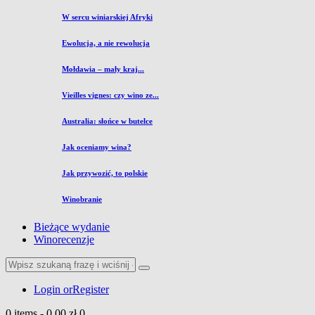
W sercu winiarskiej Afryki
Ewolucja, a nie rewolucja
Mołdawia – mały kraj...
Vieilles vignes: czy wino ze...
Australia: słońce w butelce
Jak oceniamy wina?
Jak przywozić, to polskie
Winobranie
Bieżące wydanie
Winorecenzje
Login or
Register
0 items
-
0,00 zł
0