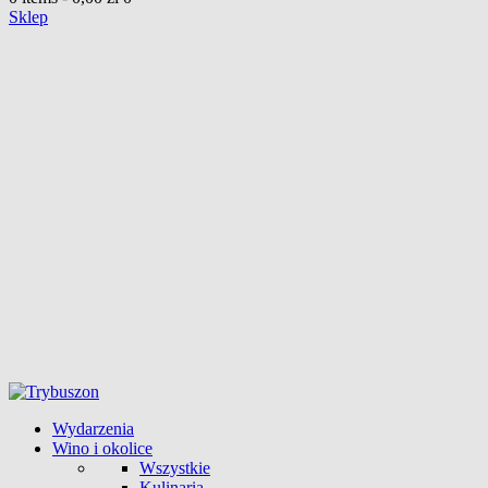
Sklep
Wydarzenia
Wino i okolice
Wszystkie
Kulinaria