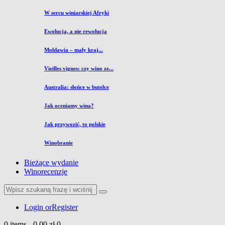
W sercu winiarskiej Afryki
Ewolucja, a nie rewolucja
Mołdawia – mały kraj...
Vieilles vignes: czy wino ze...
Australia: słońce w butelce
Jak oceniamy wina?
Jak przywozić, to polskie
Winobranie
Bieżące wydanie
Winorecenzje
Login or
Register
0 items
-
0,00 zł
0