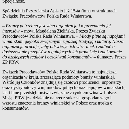
Specjalność.
Spółdzielnia Pszczelarska Apis to już 15-ta firma w strukturach
Związku Pracodawców Polska Rada Winiarstwa.
– Branży potrzebna jest silna organizacja i reprezentacja jej
interesów
– mówi Magdalena Zielińska, Prezes Związku
Pracodawców Polska Rada Winiarstwa. –
Miody pitne są napojami
winiarskimi głęboko związanymi z polską tradycją i kulturą. Nasza
organizacja pracuje, żeby odświeżyć ich wizerunek i zadbać o
dostosowanie przepisów regulujących ich produkcję i znakowanie
do dzisiejszych realiów i oczekiwań konsumentów –
tłumaczy Prezes
ZP PRW.
Związek Pracodawców Polska Rada Winiarstwa to największa
organizacja w kraju, zrzeszająca podmioty branży winiarskiej.
Wśród jej Członków znajdują się czołowi producenci, importerzy
oraz dystrybutorzy win, miodów pitnych oraz napojów winiarskich,
jak i inne przedsiębiorstwa związane z rynkiem wina w Polsce.
Misją PRW jest działanie na rzecz sukcesu gospodarczego i
wzrostu znaczenia branży winiarskiej w Polsce oraz troska o
konsumentów.