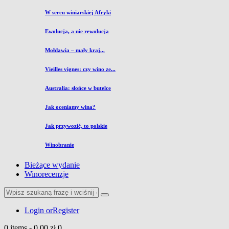
W sercu winiarskiej Afryki
Ewolucja, a nie rewolucja
Mołdawia – mały kraj...
Vieilles vignes: czy wino ze...
Australia: słońce w butelce
Jak oceniamy wina?
Jak przywozić, to polskie
Winobranie
Bieżące wydanie
Winorecenzje
Login or
Register
0 items
-
0,00 zł
0