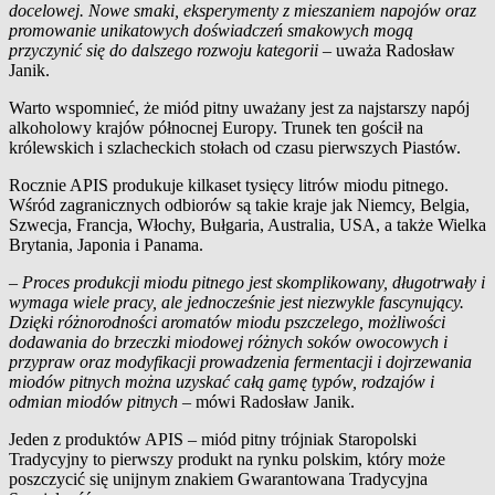
docelowej. Nowe smaki, eksperymenty z mieszaniem napojów oraz
promowanie unikatowych doświadczeń smakowych mogą
przyczynić się do dalszego rozwoju kategorii –
uważa Radosław
Janik.
Warto wspomnieć, że miód pitny uważany jest za najstarszy napój
alkoholowy krajów północnej Europy. Trunek ten gościł na
królewskich i szlacheckich stołach od czasu pierwszych Piastów.
Rocznie APIS produkuje kilkaset tysięcy litrów miodu pitnego.
Wśród zagranicznych odbiorów są takie kraje jak Niemcy, Belgia,
Szwecja, Francja, Włochy, Bułgaria, Australia, USA, a także Wielka
Brytania, Japonia i Panama.
– Proces produkcji miodu pitnego jest skomplikowany, długotrwały i
wymaga wiele pracy, ale jednocześnie jest niezwykle fascynujący.
Dzięki różnorodności aromatów miodu pszczelego, możliwości
dodawania do brzeczki miodowej różnych soków owocowych i
przypraw oraz modyfikacji prowadzenia fermentacji i dojrzewania
miodów pitnych można uzyskać całą gamę typów, rodzajów i
odmian miodów pitnych –
mówi Radosław Janik.
Jeden z produktów APIS – miód pitny trójniak Staropolski
Tradycyjny to pierwszy produkt na rynku polskim, który może
poszczycić się unijnym znakiem Gwarantowana Tradycyjna