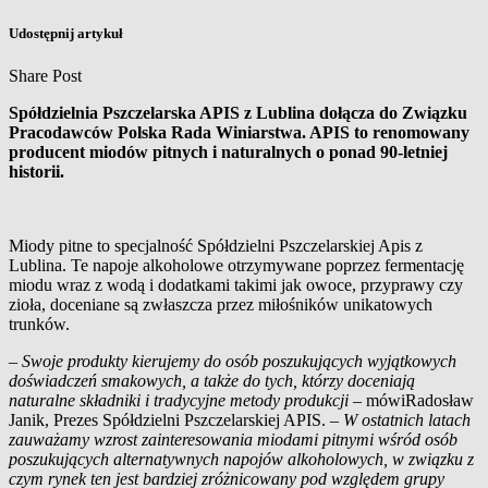
Udostępnij artykuł
Share Post
Spółdzielnia Pszczelarska APIS z Lublina dołącza do Związku
Pracodawców Polska Rada Winiarstwa. APIS to
renomowany
producent miodów pitnych i naturalnych o ponad 90-letniej
historii.
Miody pitne to specjalność Spółdzielni Pszczelarskiej Apis z
Lublina. Te napoje alkoholowe otrzymywane poprzez fermentację
miodu wraz z wodą i dodatkami takimi jak owoce, przyprawy czy
zioła, doceniane są zwłaszcza przez miłośników unikatowych
trunków.
–
Swoje produkty kierujemy do osób poszukujących wyjątkowych
doświadczeń smakowych, a także do tych, którzy doceniają
naturalne składniki i tradycyjne metody produkcji –
mówiRadosław
Janik, Prezes Spółdzielni Pszczelarskiej APIS. –
W ostatnich latach
zauważamy wzrost zainteresowania miodami pitnymi wśród osób
poszukujących alternatywnych napojów alkoholowych, w związku z
czym rynek ten jest bardziej zróżnicowany pod względem grupy