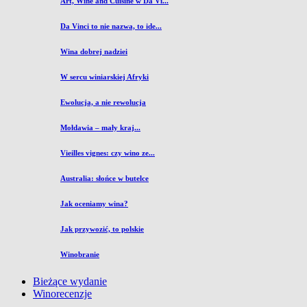
Art, Wine and Cuisine w Da Vi...
Da Vinci to nie nazwa, to ide...
Wina dobrej nadziei
W sercu winiarskiej Afryki
Ewolucja, a nie rewolucja
Mołdawia – mały kraj...
Vieilles vignes: czy wino ze...
Australia: słońce w butelce
Jak oceniamy wina?
Jak przywozić, to polskie
Winobranie
Bieżące wydanie
Winorecenzje