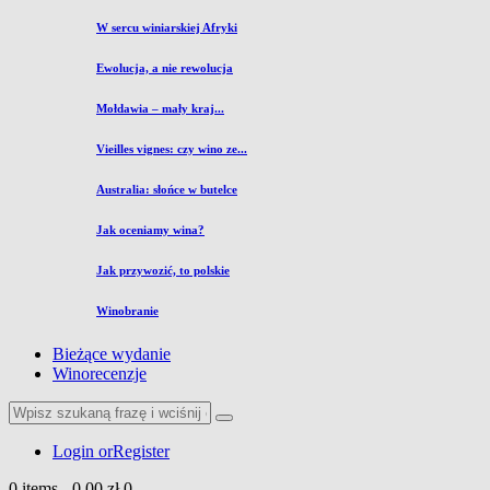
W sercu winiarskiej Afryki
Ewolucja, a nie rewolucja
Mołdawia – mały kraj...
Vieilles vignes: czy wino ze...
Australia: słońce w butelce
Jak oceniamy wina?
Jak przywozić, to polskie
Winobranie
Bieżące wydanie
Winorecenzje
Login or
Register
0 items
-
0,00 zł
0