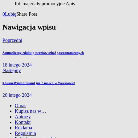
fot. materiały promocyjne Apis
0
Lubię
Share Post
Nawigacja wpisu
Poprzedni
Sommelierzy edukują uczniów szkół gastronomicznych
18 lutego 2024
Następny
#AussieWineInPoland już 7 marca w Warszawie!
20 lutego 2024
O nas
Kupisz nas w…
Autorzy
Kontakt
Reklama
Regulamin