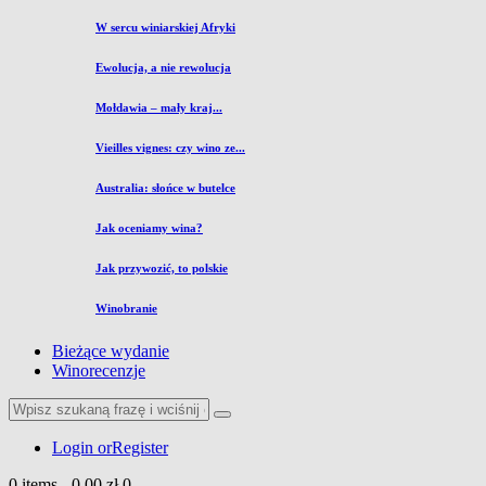
W sercu winiarskiej Afryki
Ewolucja, a nie rewolucja
Mołdawia – mały kraj...
Vieilles vignes: czy wino ze...
Australia: słońce w butelce
Jak oceniamy wina?
Jak przywozić, to polskie
Winobranie
Bieżące wydanie
Winorecenzje
Login or
Register
0 items
-
0,00 zł
0