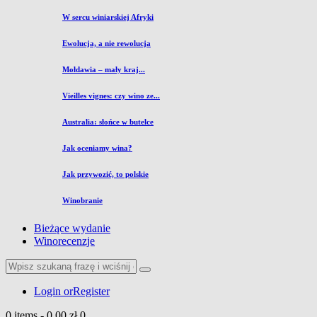
W sercu winiarskiej Afryki
Ewolucja, a nie rewolucja
Mołdawia – mały kraj...
Vieilles vignes: czy wino ze...
Australia: słońce w butelce
Jak oceniamy wina?
Jak przywozić, to polskie
Winobranie
Bieżące wydanie
Winorecenzje
Login or
Register
0 items
-
0,00 zł
0