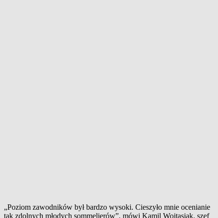
„Poziom zawodników był bardzo wysoki. Cieszyło mnie ocenianie
tak zdolnych młodych sommelierów”, mówi Kamil Wojtasiak, szef