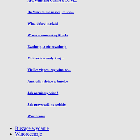
Art, Wine and Cuisine w Da Vi...
Da Vinci to nie nazwa, to ide...
Wina dobrej nadziei
W sercu winiarskiej Afryki
Ewolucja, a nie rewolucja
Mołdawia – mały kraj...
Vieilles vignes: czy wino ze...
Australia: słońce w butelce
Jak oceniamy wina?
Jak przywozić, to polskie
Winobranie
Bieżące wydanie
Winorecenzje