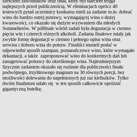
sześcioro zawodników oraz finał, który był starciem trojga
najlepszych przed publicznością. W eliminacjach oprócz 40
testowych pytań uczestnicy konkursu mieli za zadanie m.in. dobrać
wino do bardzo ostrej potrawy, wymagającej wina o dużej
kwasowości, co okazało się dużym wyzwaniem dla młodych
Sommelierów. W półfinale wśród zadań była degustacja w ciemno
pięciu win i czterech różnych alkoholi. Zadania finałowe miały jak
zwykle formę degustacji w ciemno i pełnego opisu wina oraz
serwisu i doboru wina do potraw. Finaliści musieli podać w
odpowiedni sposób szampan, pomarańczowe wino, które wymagało
dekantacji, a także zaproponować wino do konkretnych dań lub
zasugerować potrawy do określonego wina. Najtrudniejszym
fizycznie zadaniem okazało się rozlanie dla publiczności finału
podwójnego, trzylitrowego magnum na 30 równych porcji, bez
możliwości dolewania do napełnionych już raz kieliszków. Tylko
dwóm finalistom udało się w ten sposób całkowicie opróżnić
gigantyczną butelkę.