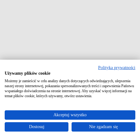
Polityka prywatności
5,9
Używamy plików cookie
Grande Reserva 2021
Możemy je zamieścić w celu analizy danych dotyczących odwiedzających, ulepszenia
Quinta do Casal Monteiro
naszej strony internetowej, pokazania spersonalizowanych treści i zapewnienia Państwu
wspaniałego doświadczenia na stronie internetowej. Aby uzyskać więcej informacji na
DOC Do Tejo
temat plików cookie, których używamy, otwórz ustawienia.
szczep: fernão pires
importer: Kondrat wina wybrane
cena: 86 zł
Bardzo przyzwoity średniak, oparty na nieegzotycznych owocach
Akceptuj wszystko
(winogrona, dojrzałe jabłka) i akcentach wosku. Również pomelo,
oranżada. Trochę niepokoją usta, z lekko przejrzałym owocem
Dostosuj
Nie zgadzam się
(brzoskwinia), mlecznym niuansem i sztuczną mentolowością. z
jednej strony mamy tu lekkość i zwiewność, z drugiej