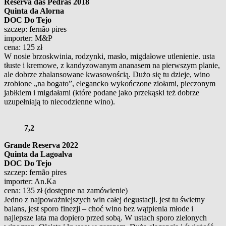
Reserva das Pedras 2018
Quinta da Alorna
DOC Do Tejo
szczep: fernão pires
importer: M&P
cena: 125 zł
W nosie brzoskwinia, rodzynki, masło, migdałowe utlenienie. usta
tłuste i kremowe, z kandyzowanym ananasem na pierwszym planie,
ale dobrze zbalansowane kwasowością. Dużo się tu dzieje, wino
zrobione „na bogato”, elegancko wykończone ziołami, pieczonym
jabłkiem i migdałami (które podane jako przekąski też dobrze
uzupełniają to niecodzienne wino).
7,2
Grande Reserva 2022
Quinta da Lagoalva
DOC Do Tejo
szczep: fernão pires
importer: An.Ka
cena: 135 zł (dostępne na zamówienie)
Jedno z najpoważniejszych win całej degustacji. jest tu świetny
balans, jest sporo finezji – choć wino bez wątpienia młode i
najlepsze lata ma dopiero przed sobą. W ustach sporo zielonych