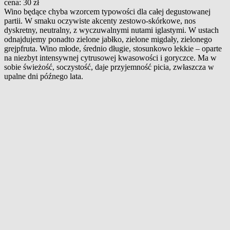
cena: 30 zł
Wino będące chyba wzorcem typowości dla całej degustowanej
partii. W smaku oczywiste akcenty zestowo-skórkowe, nos
dyskretny, neutralny, z wyczuwalnymi nutami iglastymi. W ustach
odnajdujemy ponadto zielone jabłko, zielone migdały, zielonego
grejpfruta. Wino młode, średnio długie, stosunkowo lekkie – oparte
na niezbyt intensywnej cytrusowej kwasowości i goryczce. Ma w
sobie świeżość, soczystość, daje przyjemność picia, zwłaszcza w
upalne dni późnego lata.