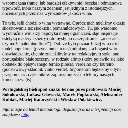
wspomagana (mniej lub bardziej efektywnie) beczką i odmianowa
typowość, która naszym zdaniem jest jednym z istotniejszych,
docenianych przez nas wyróżników jakości wina.
To tyle, jeśli chodzi o wina wytrawne. Oprócz nich mieliśmy okazję
skosztowania też słodkich i pomarańczowych. Tu, jak wiadomo,
wyobraźnia winiarzy napotyka mniej ograniczeń, stąd inspiracje
estetyką madery i sherry (i domysły po naszej stronie –„moscatel,
czy może palomino fino?”). Dobrze było poznać bliżej wina z tej
mniej popularnej (przynajmniej u nas) odmiany – a bogatsi w to
doświadczenie, chętnie znaleźlibyśmy na redakcyjnym stole inne
portugalskie białe szczepy, w rodzaju arinto (które pojawiło się jako
dodatek do opisywanego fernão piresa), verdelho czy loureiro
(podstawowy składnik vinho verde). Importerom będziemy o tym
przypominać, czytelników zapraszamy zaś do lektury naszych
komentarzy. (ts)
Portugalskiej bieli spod znaku fernão pires próbowali: Maciej
Sokołowski, Łukasz Głowacki, Marek Popkowski, Aleksander
Kubiak, Maciej Katarzyński i Wiesław Polakiewicz.
Informacje na
temat metodologii
degustacji oraz
interpretacji ocen
znajdziesz
tutaj
.