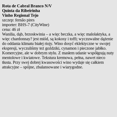
Rota de Cabral Branco N/V
Quinta da Ribeirinha
Vinho Regional Tejo
szczep: fernão pires
importer: BHS-7 (CityWine)
cena: 46 zł
Wanilia, dąb, brzoskwinia – a więc beczka, a więc malolaktyka, a
więc chardonnay? jest miód, są kokosy i toffi; wyczuwalne dążenie
do oddania klimatu białej riojy. Wino dosyć eklektyczne w swojej
ekspresji, wyczuliśmy też goździki, cynamon i pieczone jabłko.
Komercyjne, ale w dobrym stylu. Z masłem udanie współgrają nuty
mentolowe i kwiatowe. Tekstura kremowa, pełna, nawet nieco
tłusta. Przy swej dobrej kwasowości wino wydaje się całkiem
atrakcyjne – spójne, zbalansowane i wiarygodne.