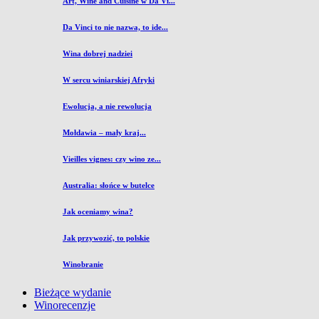
Art, Wine and Cuisine w Da Vi...
Da Vinci to nie nazwa, to ide...
Wina dobrej nadziei
W sercu winiarskiej Afryki
Ewolucja, a nie rewolucja
Mołdawia – mały kraj...
Vieilles vignes: czy wino ze...
Australia: słońce w butelce
Jak oceniamy wina?
Jak przywozić, to polskie
Winobranie
Bieżące wydanie
Winorecenzje