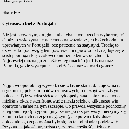
Udostępnij artykuł
Share Post
Cytrusowa biel z Portugalii
Nie jest pierwszym, drugim, ani chyba nawet trzecim wyborem, jeśli
chodzi o wskazywanie w ciemno najważniejszych białych odmian
uprawianych w Portugalii, bez patrzenia na statystyki. Trochę to
dziwne, bo pod względem powierzchni upraw od lat znajduje się w
ścisłej portugalskiej czołówce (numer jeden wśród „bieli”).
Najczęściej można go znaleźć w regionach Tejo, Lisboa oraz
Bairrada, gdzie występuje… pod żeńską nazwą maria gomez.
Najprawdopodobniej wywodzi się właśnie stamtąd. Daje wina na
ogół proste, pełne aromatów cytrusowych, o niezbyt wyrazistym
bukiecie. Tyle wiedza
stricte
encyklopedyczna – którą niedawno
mieliśmy okazję skonfrontować z niezłą selekcją kilkunastu win,
opartych właśnie na tym szczepie. Co prawda wszystkie pochodziły
z regionu Tejo (przypomnijmy, że nie po raz pierwszy mierzymy się
z nim na łamach naszego magazynu), ale potwierdziły dosyć
dokładnie to, czego można było się po tej odmianie spodziewać.
Przyzwoita jakość, wyrazista cytrynowa rześkość, niekiedy