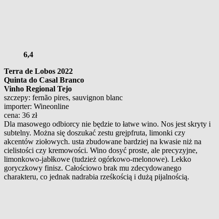
6,4
Terra de Lobos 2022
Quinta do Casal Branco
Vinho Regional Tejo
szczepy: fernão pires, sauvignon blanc
importer: Wineonline
cena: 36 zł
Dla masowego odbiorcy nie będzie to łatwe wino. Nos jest skryty i
subtelny. Można się doszukać zestu grejpfruta, limonki czy
akcentów ziołowych. usta zbudowane bardziej na kwasie niż na
cielistości czy kremowości. Wino dosyć proste, ale precyzyjne,
limonkowo-jabłkowe (tudzież ogórkowo-melonowe). Lekko
goryczkowy finisz. Całościowo brak mu zdecydowanego
charakteru, co jednak nadrabia rześkością i dużą pijalnością.