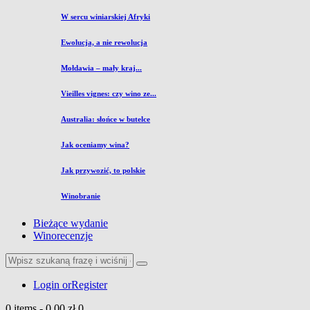
W sercu winiarskiej Afryki
Ewolucja, a nie rewolucja
Mołdawia – mały kraj...
Vieilles vignes: czy wino ze...
Australia: słońce w butelce
Jak oceniamy wina?
Jak przywozić, to polskie
Winobranie
Bieżące wydanie
Winorecenzje
Login or
Register
0 items
-
0,00 zł
0