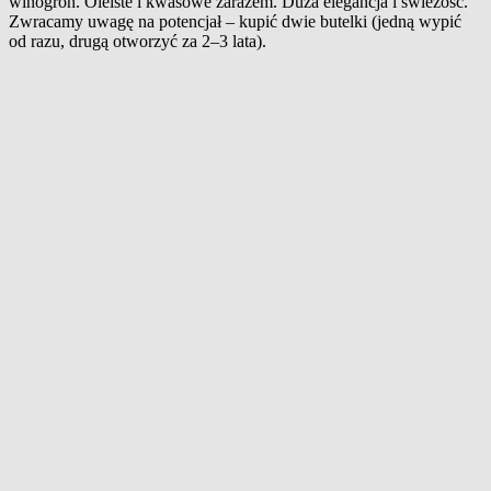
winogron. Oleiste i kwasowe zarazem. Duża elegancja i świeżość.
Zwracamy uwagę na potencjał – kupić dwie butelki (jedną wypić
od razu, drugą otworzyć za 2–3 lata).