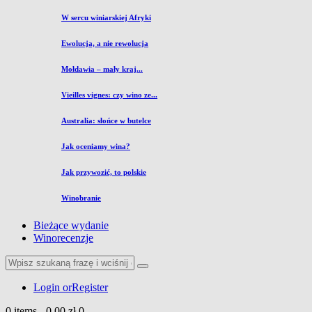
W sercu winiarskiej Afryki
Ewolucja, a nie rewolucja
Mołdawia – mały kraj...
Vieilles vignes: czy wino ze...
Australia: słońce w butelce
Jak oceniamy wina?
Jak przywozić, to polskie
Winobranie
Bieżące wydanie
Winorecenzje
Login or
Register
0 items
-
0,00 zł
0