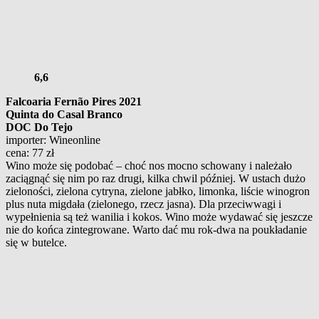
6,6
Falcoaria Fernão Pires
2021
Quinta do Casal Branco
DOC Do Tejo
importer: Wineonline
cena: 77 zł
Wino może się podobać – choć nos mocno schowany i należało
zaciągnąć się nim po raz drugi, kilka chwil później. W ustach dużo
zieloności, zielona cytryna, zielone jabłko, limonka, liście winogron
plus nuta migdała (zielonego, rzecz jasna). Dla przeciwwagi i
wypełnienia są też wanilia i kokos. Wino może wydawać się jeszcze
nie do końca zintegrowane. Warto dać mu rok-dwa na poukładanie
się w butelce.