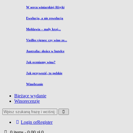
W sercu winiarskiej Afryki
Ewolucja, a nie rewolucja
Mołdawia – mały kraj...
Vieilles vignes: czy wino ze...
Australia: słońce w butelce
Jak oceniamy wina?
Jak przywozić, to polskie
Winobranie
Bieżące wydanie
Winorecenzje
Login or
Register
0 items
-
0,00 zł
0