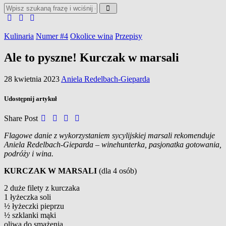
Kulinaria
Numer #4
Okolice wina
Przepisy
Ale to pyszne! Kurczak w marsali
28 kwietnia 2023
Aniela Redelbach-Gieparda
Udostępnij artykuł
Share Post
Flagowe danie z wykorzystaniem sycylijskiej marsali rekomenduje
Aniela Redelbach-Gieparda – winehunterka, pasjonatka gotowania,
podróży i wina.
KURCZAK W MARSALI
(dla 4 osób)
2 duże filety z kurczaka
1 łyżeczka soli
½ łyżeczki pieprzu
½ szklanki mąki
oliwa do smażenia