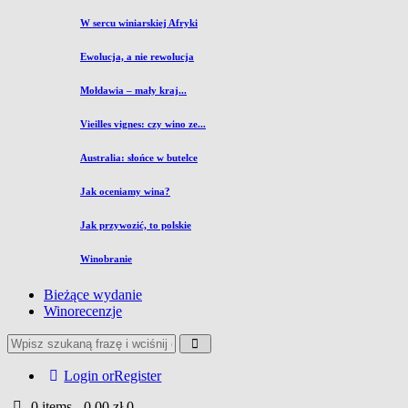
W sercu winiarskiej Afryki
Ewolucja, a nie rewolucja
Mołdawia – mały kraj...
Vieilles vignes: czy wino ze...
Australia: słońce w butelce
Jak oceniamy wina?
Jak przywozić, to polskie
Winobranie
Bieżące wydanie
Winorecenzje
Login or
Register
0 items
-
0,00 zł
0