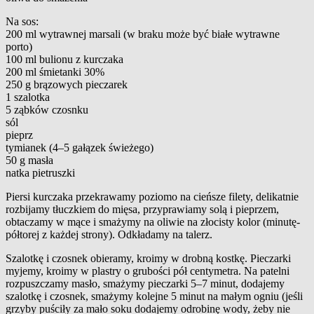
Na sos:
200 ml wytrawnej marsali (w braku może być białe wytrawne
porto)
100 ml bulionu z kurczaka
200 ml śmietanki 30%
250 g brązowych pieczarek
1 szalotka
5 ząbków czosnku
sól
pieprz
tymianek (4–5 gałązek świeżego)
50 g masła
natka pietruszki
Piersi kurczaka przekrawamy poziomo na cieńsze filety, delikatnie
rozbijamy tłuczkiem do mięsa, przyprawiamy solą i pieprzem,
obtaczamy w mące i smażymy na oliwie na złocisty kolor (minutę-
półtorej z każdej strony). Odkładamy na talerz.
Szalotkę i czosnek obieramy, kroimy w drobną kostkę. Pieczarki
myjemy, kroimy w plastry o grubości pół centymetra. Na patelni
rozpuszczamy masło, smażymy pieczarki 5–7 minut, dodajemy
szalotkę i czosnek, smażymy kolejne 5 minut na małym ogniu (jeśli
grzyby puściły za mało soku dodajemy odrobinę wody, żeby nie