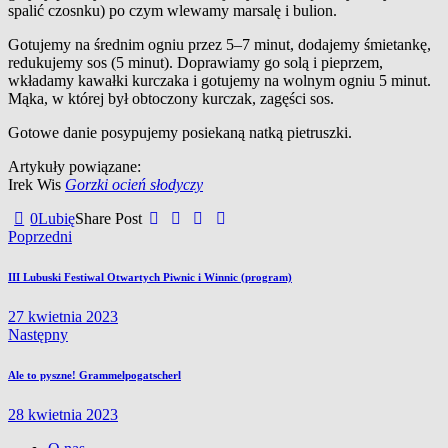
spalić czosnku) po czym wlewamy marsalę i bulion.
Gotujemy na średnim ogniu przez 5–7 minut, dodajemy śmietankę,
redukujemy sos (5 minut). Doprawiamy go solą i pieprzem,
wkładamy kawałki kurczaka i gotujemy na wolnym ogniu 5 minut.
Mąka, w której był obtoczony kurczak, zagęści sos.
Gotowe danie posypujemy posiekaną natką pietruszki.
Artykuły powiązane:
Irek Wis
Gorzki ocień słodyczy
0
Lubię
Share Post
Nawigacja
Poprzedni
wpisu
III Lubuski Festiwal Otwartych Piwnic i Winnic (program)
27 kwietnia 2023
Następny
Ale to pyszne! Grammelpogatscherl
28 kwietnia 2023