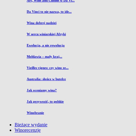
Art, Wine and Cuisine w Da Vi...
Da Vinci to nie nazwa, to ide...
Wina dobrej nadziei
W sercu winiarskiej Afryki
Ewolucja, a nie rewolucja
Mołdawia – mały kraj...
Vieilles vignes: czy wino ze...
Australia: słońce w butelce
Jak oceniamy wina?
Jak przywozić, to polskie
Winobranie
Bieżące wydanie
Winorecenzje