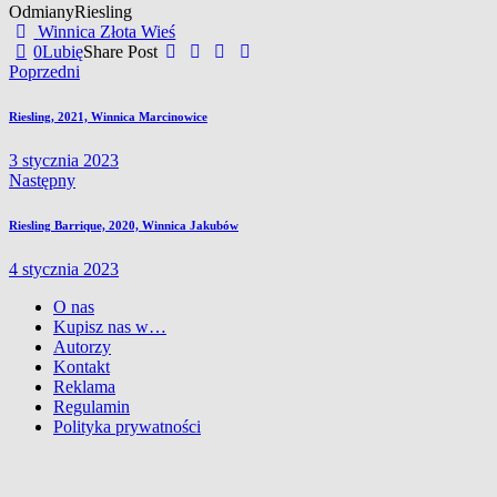
Odmiany
Riesling
Winnica Złota Wieś
0
Lubię
Share Post
Nawigacja
Poprzedni
wpisu
Riesling, 2021, Winnica Marcinowice
3 stycznia 2023
Następny
Riesling Barrique, 2020, Winnica Jakubów
4 stycznia 2023
O nas
Kupisz nas w…
Autorzy
Kontakt
Reklama
Regulamin
Polityka prywatności