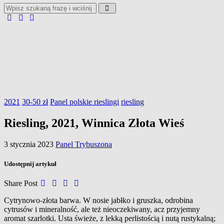
2021
30-50 zł
Panel polskie rieslingi
riesling
Riesling, 2021, Winnica Złota Wieś
3 stycznia 2023
Panel Trybuszona
Udostępnij artykuł
Share Post
Cytrynowo-złota barwa. W
nosie jabłko i
gruszka, odrobina
cytrusów i
mineralność, ale też nieoczekiwany, acz przyjemny
aromat szarlotki. Usta świeże, z
lekką perlistością i
nutą rustykalną;