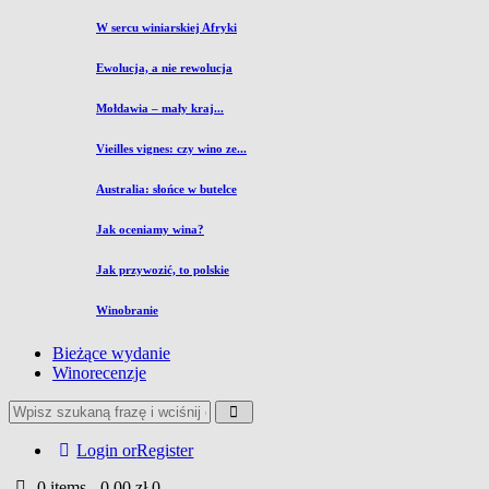
W sercu winiarskiej Afryki
Ewolucja, a nie rewolucja
Mołdawia – mały kraj...
Vieilles vignes: czy wino ze...
Australia: słońce w butelce
Jak oceniamy wina?
Jak przywozić, to polskie
Winobranie
Bieżące wydanie
Winorecenzje
Login or
Register
0 items
-
0,00 zł
0