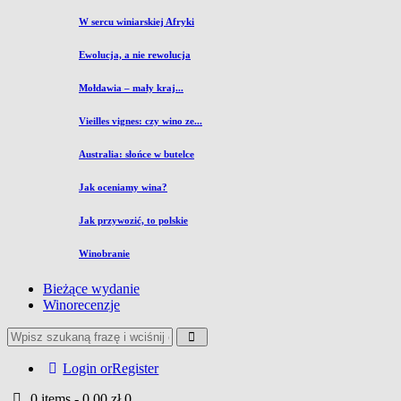
W sercu winiarskiej Afryki
Ewolucja, a nie rewolucja
Mołdawia – mały kraj...
Vieilles vignes: czy wino ze...
Australia: słońce w butelce
Jak oceniamy wina?
Jak przywozić, to polskie
Winobranie
Bieżące wydanie
Winorecenzje
Login or
Register
0 items
-
0,00 zł
0