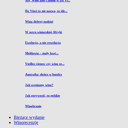
Art, Wine and Cuisine w Da Vi...
Da Vinci to nie nazwa, to ide...
Wina dobrej nadziei
W sercu winiarskiej Afryki
Ewolucja, a nie rewolucja
Mołdawia – mały kraj...
Vieilles vignes: czy wino ze...
Australia: słońce w butelce
Jak oceniamy wina?
Jak przywozić, to polskie
Winobranie
Bieżące wydanie
Winorecenzje