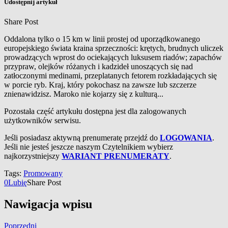
Udostępnij artykuł
Share Post
Oddalona tylko o 15 km w linii prostej od uporządkowanego
europejskiego świata kraina sprzeczności: krętych, brudnych uliczek
prowadzących wprost do ociekających luksusem riadów; zapachów
przypraw, olejków różanych i kadzideł unoszących się nad
zatłoczonymi medinami, przeplatanych fetorem rozkładających się
w porcie ryb. Kraj, który pokochasz na zawsze lub szczerze
znienawidzisz. Maroko nie kojarzy się z kulturą...
Pozostała część artykułu dostępna jest dla zalogowanych
użytkowników serwisu.
Jeśli posiadasz aktywną prenumeratę przejdź do
LOGOWANIA
.
Jeśli nie jesteś jeszcze naszym Czytelnikiem wybierz
najkorzystniejszy
WARIANT PRENUMERATY
.
Tags:
Promowany
0
Lubię
Share Post
Nawigacja wpisu
Poprzedni