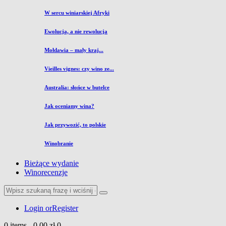
W sercu winiarskiej Afryki
Ewolucja, a nie rewolucja
Mołdawia – mały kraj...
Vieilles vignes: czy wino ze...
Australia: słońce w butelce
Jak oceniamy wina?
Jak przywozić, to polskie
Winobranie
Bieżące wydanie
Winorecenzje
Login or
Register
0 items
-
0,00 zł
0