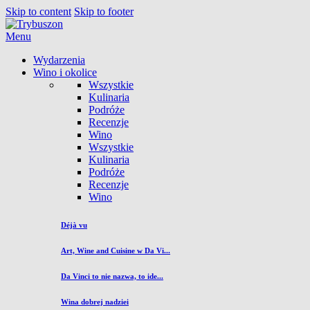
Skip to content
Skip to footer
Menu
Wydarzenia
Wino i okolice
Wszystkie
Kulinaria
Podróże
Recenzje
Wino
Wszystkie
Kulinaria
Podróże
Recenzje
Wino
Déjà vu
Art, Wine and Cuisine w Da Vi...
Da Vinci to nie nazwa, to ide...
Wina dobrej nadziei