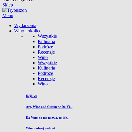
Sklep
Menu
Wydarzenia
Wino i okolice
Wszystkie
Kulinaria
Podróże
Recenzje
Wino
Wszystkie
Kulinaria
Podróże
Recenzje
Wino
Déjà vu
Art, Wine and Cuisine w Da Vi...
Da Vinci to nie nazwa, to ide...
Wina dobrej nadziei