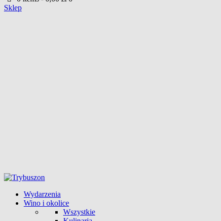
Sklep
Wydarzenia
Wino i okolice
Wszystkie
Kulinaria