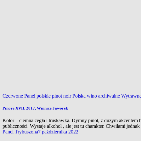
Czerwone
Panel polskie pinot noir
Polska
wino archiwalne
Wytrawn
Pinore XVII, 2017, Winnice Jaworek
Kolor – ciemna cegła i truskawka. Dymny pinot, z dużym akcentem 
publiczności. Wystaje alkohol , ale jest tu charakter. Chwilami jedn
Panel Trybuszona
7 października 2022