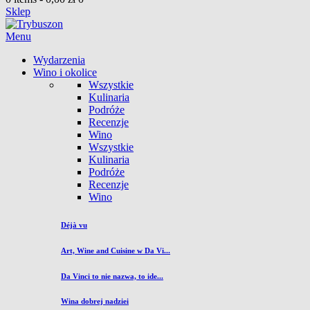
Sklep
Menu
Wydarzenia
Wino i okolice
Wszystkie
Kulinaria
Podróże
Recenzje
Wino
Wszystkie
Kulinaria
Podróże
Recenzje
Wino
Déjà vu
Art, Wine and Cuisine w Da Vi...
Da Vinci to nie nazwa, to ide...
Wina dobrej nadziei