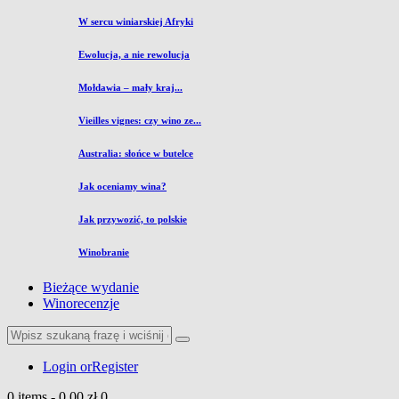
W sercu winiarskiej Afryki
Ewolucja, a nie rewolucja
Mołdawia – mały kraj...
Vieilles vignes: czy wino ze...
Australia: słońce w butelce
Jak oceniamy wina?
Jak przywozić, to polskie
Winobranie
Bieżące wydanie
Winorecenzje
Login or
Register
0 items
-
0,00 zł
0