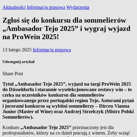
Aktualności
Informacja prasowa
Wydarzenia
Zgłoś się do konkursu dla sommelierów
„Ambasador Tejo 2025” i wygraj wyjazd
na ProWein 2025!
13 lutego 2025
Informacja prasowa
Udostępnij artykuł
Share Post
Tytuł „Ambasador Tejo 2025”, wyjazd na targi ProWein 2025
do Düsseldorfu i starannie wyselekcjonowane zestawy win – to
czeka na uczestników konkursu dla sommelierów
organizowanego przez portugalski region Tejo. Autorami pytań
i jurorami konkursu są wybitni sommelierzy – Dirceu Vianna
Junior (Master of Wine) oraz Andrzej Strzelczyk (Mistrz Polski
Sommelierów).
Konkurs
„Ambasador Tejo 2025”
przeznaczony jest dla
profesjonalistów, którzy na co dzień pracują z winem. Żeby wziąć