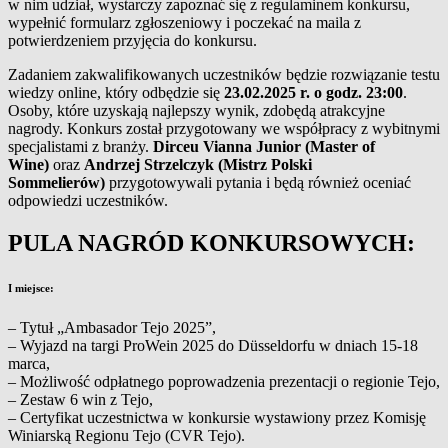
w nim udział, wystarczy zapoznać się z regulaminem konkursu,
wypełnić formularz zgłoszeniowy i poczekać na maila z
potwierdzeniem przyjęcia do konkursu.
Zadaniem zakwalifikowanych uczestników będzie rozwiązanie testu
wiedzy online, który odbędzie się
23.02.2025 r. o godz. 23:00
.
Osoby, które uzyskają najlepszy wynik, zdobędą atrakcyjne
nagrody. Konkurs został przygotowany we współpracy z wybitnymi
specjalistami z branży.
Dirceu Vianna Junior (Master of
Wine)
oraz
Andrzej Strzelczyk (Mistrz Polski
Sommelierów)
przygotowywali pytania i będą również oceniać
odpowiedzi uczestników.
PULA NAGRÓD KONKURSOWYCH:
I miejsce
:
– Tytuł „Ambasador Tejo 2025”,
– Wyjazd na targi ProWein 2025 do Düsseldorfu w dniach 15-18
marca,
– Możliwość odpłatnego poprowadzenia prezentacji o regionie Tejo,
– Zestaw 6 win z Tejo,
– Certyfikat uczestnictwa w konkursie wystawiony przez Komisję
Winiarską Regionu Tejo (CVR Tejo).