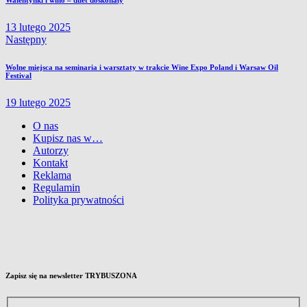
Walentynki i wino – duet doskonały
13 lutego 2025
Następny
Wolne miejsca na seminaria i warsztaty w trakcie Wine Expo Poland i Warsaw Oil
Festival
19 lutego 2025
O nas
Kupisz nas w…
Autorzy
Kontakt
Reklama
Regulamin
Polityka prywatności
Zapisz się na newsletter TRYBUSZONA