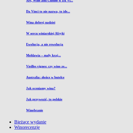
Art, Wine and Cuisine w Da Vi...
Da Vinci to nie nazwa, to ide...
Wina dobrej nadziei
W sercu winiarskiej Afryki
Ewolucja, a nie rewolucja
Mołdawia – mały kraj...
Vieilles vignes: czy wino ze...
Australia: słońce w butelce
Jak oceniamy wina?
Jak przywozić, to polskie
Winobranie
Bieżące wydanie
Winorecenzje