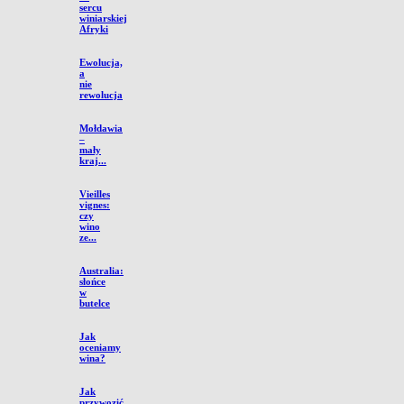
sercu
winiarskiej
Afryki
Ewolucja,
a
nie
rewolucja
Mołdawia
–
mały
kraj...
Vieilles
vignes:
czy
wino
ze...
Australia:
słońce
w
butelce
Jak
oceniamy
wina?
Jak
przywozić,