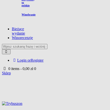
to
polskie
Winobranie
Bieżące
wydanie
Winorecenzje
Login or
Register
0 items
-
0,00 zł
0
Sklep