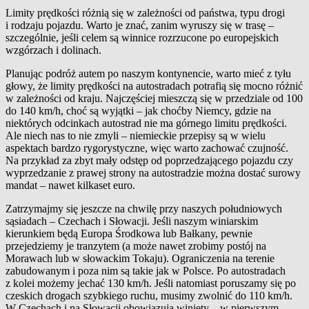
Limity prędkości różnią się w zależności od państwa, typu drogi
i rodzaju pojazdu. Warto je znać, zanim wyruszy się w trasę –
szczególnie, jeśli celem są winnice rozrzucone po europejskich
wzgórzach i dolinach.
Planując podróż autem po naszym kontynencie, warto mieć z tyłu
głowy, że limity prędkości na autostradach potrafią się mocno różnić
w zależności od kraju. Najczęściej mieszczą się w przedziale od 100
do 140 km/h, choć są wyjątki – jak choćby Niemcy, gdzie na
niektórych odcinkach autostrad nie ma górnego limitu prędkości.
Ale niech nas to nie zmyli – niemieckie przepisy są w wielu
aspektach bardzo rygorystyczne, więc warto zachować czujność.
Na przykład za zbyt mały odstęp od poprzedzającego pojazdu czy
wyprzedzanie z prawej strony na autostradzie można dostać surowy
mandat – nawet kilkaset euro.
Zatrzymajmy się jeszcze na chwilę przy naszych południowych
sąsiadach – Czechach i Słowacji. Jeśli naszym winiarskim
kierunkiem będą Europa Środkowa lub Bałkany, pewnie
przejedziemy je tranzytem (a może nawet zrobimy postój na
Morawach lub w słowackim Tokaju). Ograniczenia na terenie
zabudowanym i poza nim są takie jak w Polsce. Po autostradach
z kolei możemy jechać 130 km/h. Jeśli natomiast poruszamy się po
czeskich drogach szybkiego ruchu, musimy zwolnić do 110 km/h.
W Czechach i na Słowacji obowiązują winiety – w pierwszym