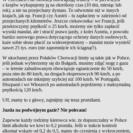
z krajów wykupujemy ją na określony czas (10 dni, miesiąc lub
rok), a nie na przejechany dystans. To odwrotnie niż w innych
krajach, jak np. Francji czy Austrii – tu zapłacimy w zależności od
przejechanych kilometrów. Jeszcze ciekawostka: we Francji, jeśli
przekroczymy prędkość o 25 km/h, możemy nie tylko zapłacić
wysoki mandat, ale i stracić prawo jazdy, z kolei Austria, z powodu
bardzo surowego prawa dotyczącego ochrony danych osobowych,
każe sobie słono płacić za wideorejestratory – mandat może wynieść
nawet 25 tys. euro (nie zapomnijcie ich ściągnąć!).
W ukochanej przez Polaków Chorwacji limity są takie jak w Polsce,
jeśli jednak wybierzemy się do Bułgarii, musimy zdjąć nogę z gazu
– w terenie zabudowanym obowiązuje ograniczenie do 50 km/h,
poza nim do 80 km/h, na drogach ekspresowych 90 km/h, a po
autostradach nie mknijmy szybciej niż 100 km/h. W Portugalii,
Hiszpanii i we Włoszech po autostradach pojedziemy z maksymalną
prędkością 120 km/h.
Uff, mamy to z głowy, zajmijmy się teraz promilami.
Jazda na podwójnym gazie? Nie polecam!
Zapewne każdy rodzimy kierowca wie, że dopuszczalny w Polsce
limit alkoholu we krwi to 0,2 promila. Jeśli w trakcie kontroli
alkomat wskaże od 0,2 do 0,5, mamy do czynienia z wykroczeniem,