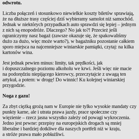
odwrotu.
Liczba połączeń i stosunkowo niewielkie koszty biletów sprawiają,
że na dłuższe trasy częściej dziś wybieramy samolot niż samochód.
Jednak w niektórych przypadkach auto sprawdzi się lepiej – jednym
z nich są enopodróże. Dlaczego? No jak to?! Przecież jeśli
ograniczymy nasz bagaż (zawsze okazuje się, że spakowaliśmy
dużo za dużo, więc może warto?), w bagażniku pozostanie całkiem
sporo miejsca na najcenniejsze winiarskie pamiątki, czytaj: na kilka
kartonów wina.
Jest jednak pewien minus: limity, tak prędkości, jak
i dopuszczalnego poziomu alkoholu we krwi. Jeśli więc nie macie
na podorędziu niepijącego kierowcy, przeczytajcie z uwagą ten
artykuł, a potem: w drogę! Do winnic! Ku kolejnej winiarskiej
przygodzie.
Noga z gazu!
Za zbyt ciężką grożą nam w Europie nie tylko wysokie mandaty czy
punkty karne, ale i utrata prawa jazdy, prace społeczne czy
więzienie – rzecz jasna wszystko zależy od powagi wykroczenia.
Jedno jest pewne: przepisy na europejskich drogach są mniej
liberalne i bardziej dotkliwe dla naszych portfeli niż w kraju,
a stróże prawa mało pobłażliwi.