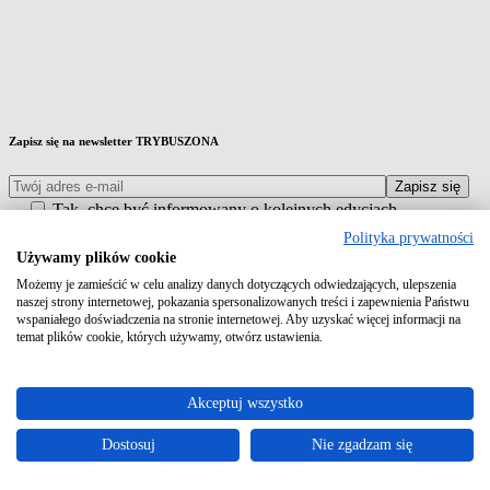
Zapisz się na newsletter TRYBUSZONA
Tak, chcę być informowany o kolejnych edycjach,
wydarzeniach branżowych, specjalnych ofertach i nowych
Polityka prywatności
produktach, dlatego zgadzam się na kontakt drogą mailową lub z
Używamy plików cookie
wykorzystaniem telekomunikacyjnych urządzeń końcowych.
Możemy je zamieścić w celu analizy danych dotyczących odwiedzających, ulepszenia
naszej strony internetowej, pokazania spersonalizowanych treści i zapewnienia Państwu
wspaniałego doświadczenia na stronie internetowej. Aby uzyskać więcej informacji na
temat plików cookie, których używamy, otwórz ustawienia.
Copyright © 2026. Wszystkie prawa zastrzeżone. Wydawnictwo
Explanator
Akceptuj wszystko
Dostosuj
Nie zgadzam się