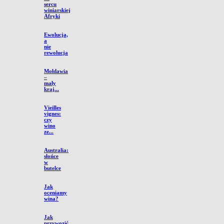
sercu
winiarskiej
Afryki
Ewolucja,
a
nie
rewolucja
Mołdawia
–
mały
kraj...
Vieilles
vignes:
czy
wino
ze...
Australia:
słońce
w
butelce
Jak
oceniamy
wina?
Jak
przywozić,