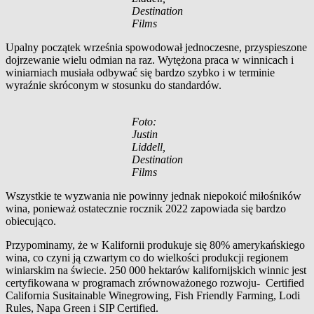
Destination
Films
Upalny początek września spowodował jednoczesne, przyspieszone
dojrzewanie wielu odmian na raz. Wytężona praca w winnicach i
winiarniach musiała odbywać się bardzo szybko i w terminie
wyraźnie skróconym w stosunku do standardów.
Foto:
Justin
Liddell,
Destination
Films
Wszystkie te wyzwania nie powinny jednak niepokoić miłośników
wina, ponieważ ostatecznie rocznik 2022 zapowiada się bardzo
obiecująco.
Przypominamy, że w Kalifornii produkuje się 80% amerykańskiego
wina, co czyni ją czwartym co do wielkości produkcji regionem
winiarskim na świecie. 250 000 hektarów kalifornijskich winnic jest
certyfikowana w programach zrównoważonego rozwoju- Certified
California Susitainable Winegrowing, Fish Friendly Farming, Lodi
Rules, Napa Green i SIP Certified.