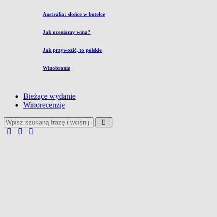
Australia: słońce w butelce
Jak oceniamy wina?
Jak przywozić, to polskie
Winobranie
Bieżące wydanie
Winorecenzje