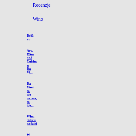
Recenzje
Wino
Déjà
vu
Art,
Wine
and
Cuisine
w
Da
Vi...
Da
Vinci
to
nie
nazwa,
to
ide...
Wina
dobrej
nadziei
W