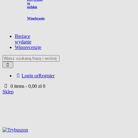
to
polskie
Winobranie
Bieżące
wydanie
Winorecenzje
Login or
Register
0 items
-
0,00 zł
0
Sklep